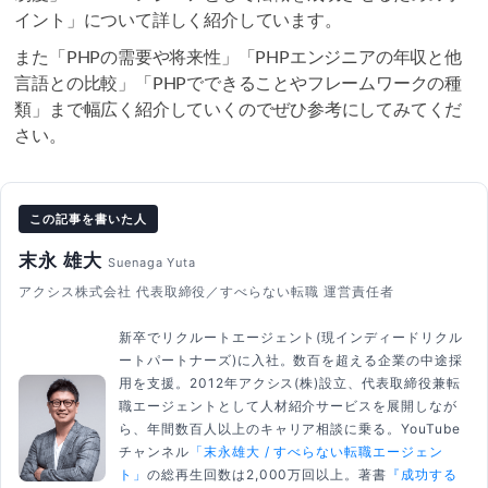
イント」について詳しく紹介しています。
また「PHPの需要や将来性」「PHPエンジニアの年収と他
言語との比較」「PHPでできることやフレームワークの種
類」まで幅広く紹介していくのでぜひ参考にしてみてくだ
さい。
この記事を書いた人
末永 雄大
Suenaga Yuta
アクシス株式会社 代表取締役／すべらない転職 運営責任者
新卒でリクルートエージェント(現インディードリクル
ートパートナーズ)に入社。数百を超える企業の中途採
用を支援。2012年アクシス(株)設立、代表取締役兼転
職エージェントとして人材紹介サービスを展開しなが
ら、年間数百人以上のキャリア相談に乗る。YouTube
チャンネル
「末永雄大 / すべらない転職エージェン
ト」
の総再生回数は2,000万回以上。著書
『成功する