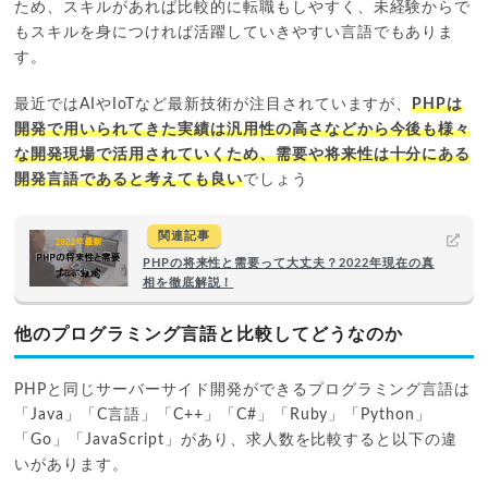
ため、スキルがあれば比較的に転職もしやすく、未経験からで
もスキルを身につければ活躍していきやすい言語でもありま
す。
最近ではAIやIoTなど最新技術が注目されていますが、
PHPは
開発で用いられてきた実績は汎用性の高さなどから今後も様々
な開発現場で活用されていくため、需要や将来性は十分にある
開発言語であると考えても良い
でしょう
関連記事
PHPの将来性と需要って大丈夫？2022年現在の真
相を徹底解説！
他のプログラミング言語と比較してどうなのか
PHPと同じサーバーサイド開発ができるプログラミング言語は
「Java」「C言語」「C++」「C#」「Ruby」「Python」
「Go」「JavaScript」があり、求人数を比較すると以下の違
いがあります。