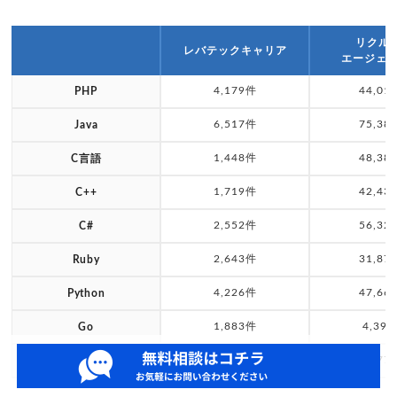
リクル
レバテックキャリア
エージェント
4,179件
44,01
PHP
6,517件
75,38
Java
1,448件
48,38
C言語
1,719件
42,43
C++
2,552件
56,32
C#
2,643件
31,87
Ruby
4,226件
47,66
Python
1,883件
4,39
Go
4507
37,77
JavaScript