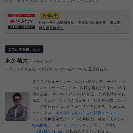
関連記事
住友化学への転職方法！中途採用の難易度・求人情
報を徹底解説！
この記事を書いた人
末永 雄大
Suenaga Yuta
アクシス株式会社 代表取締役／すべらない転職 運営責任者
新卒でリクルートエージェント(現インディードリクル
ートパートナーズ)に入社。数百を超える企業の中途採
用を支援。2012年アクシス(株)設立、代表取締役兼転
職エージェントとして人材紹介サービスを展開しなが
ら、年間数百人以上のキャリア相談に乗る。YouTube
チャンネル
「末永雄大 / すべらない転職エージェン
ト」
の総再生回数は2,000万回以上。著書
『成功する
転職面接』
『キャリアロジック』
。ニュース番組
「ABEMA Prime」
に転職のプロとして出演。