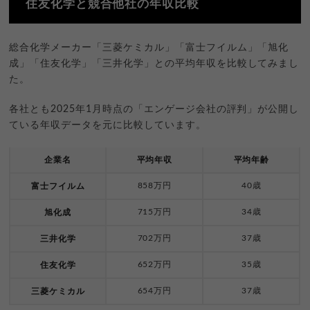
住友化学と競合他社の年収比較
総合化学メーカー「三菱ケミカル」「富士フイルム」「旭化
成」「住友化学」「三井化学」との平均年収を比較してみまし
た。
各社とも2025年1月時点の「エンゲージ会社の評判」が公開し
ている年収データを元に比較しています。
企業名
平均年収
平均年齢
858万円
40歳
富士フイルム
715万円
34歳
旭化成
702万円
37歳
三井化学
652万円
35歳
住友化学
654万円
37歳
三菱ケミカル