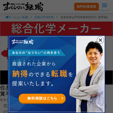
無料転職相談
メニュー
すべらない転職
企業の平均年収
住友化学は平均年収842万円！新卒初任
住友化学は平均年収842万円！新卒初任給・
賞与ボーナスや残業時間も紹介！
更新日：2025.03.25
住友化学株式会社の平均年収や新卒初任給がどれぐらいな
のか現役転職エージェントが徹底解説します。