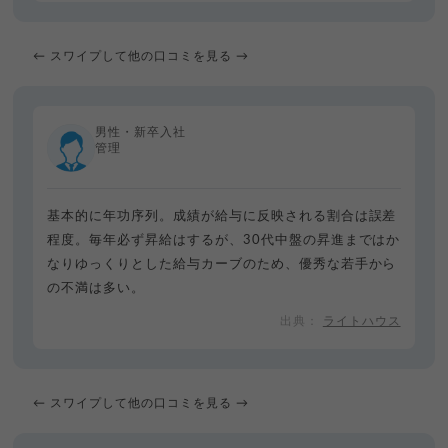
← スワイプして他の口コミを見る →
男性・新卒入社
管理
基本的に年功序列。成績が給与に反映される割合は誤差
程度。毎年必ず昇給はするが、30代中盤の昇進まではか
なりゆっくりとした給与カーブのため、優秀な若手から
の不満は多い。
ライトハウス
← スワイプして他の口コミを見る →