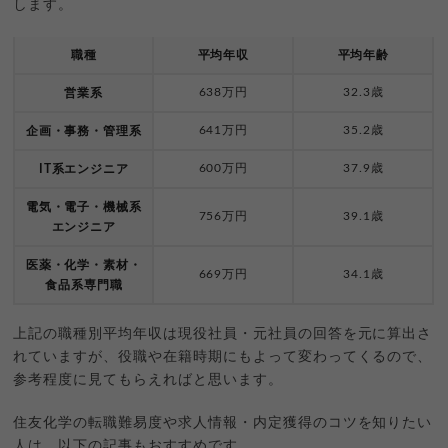
します。
職種
平均年収
平均年齢
638万円
32.3歳
営業系
641万円
35.2歳
企画・事務・管理系
600万円
37.9歳
IT系エンジニア
電気・電子・機械系
756万円
39.1歳
エンジニア
医薬・化学・素材・
669万円
34.1歳
食品系専門職
上記の職種別平均年収は現役社員・元社員の回答を元に算出さ
れていますが、役職や在籍時期にもよって変わってくるので、
参考程度に見てもらえればと思います。
住友化学の転職難易度や求人情報・内定獲得のコツを知りたい
人は、以下の記事もおすすめです。