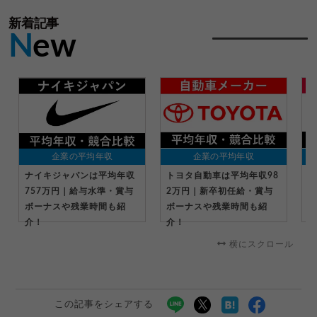
新着記事
N
ew
企業の平均年収
企業の平均年収
ナイキジャパンは平均年収
トヨタ自動車は平均年収98
キ
757万円｜給与水準・賞与
2万円｜新卒初任給・賞与
万
ボーナスや残業時間も紹
ボーナスや残業時間も紹
ー
介！
介！
横にスクロール
この記事をシェアする