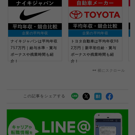
企業の平均年収
企業の平均年収
ナイキジャパンは平均年収
トヨタ自動車は平均年収98
キ
757万円｜給与水準・賞与
2万円｜新卒初任給・賞与
万
ボーナスや残業時間も紹
ボーナスや残業時間も紹
ー
介！
介！
横にスクロール
この記事をシェアする