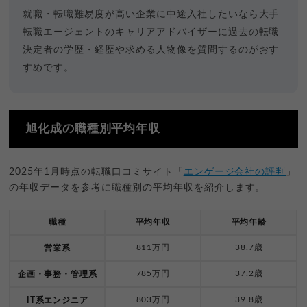
就職・転職難易度が高い企業に中途入社したいなら大手
転職エージェントのキャリアアドバイザーに過去の転職
決定者の学歴・経歴や求める人物像を質問するのがおす
すめです。
旭化成の職種別平均年収
2025年1月時点の転職口コミサイト「
エンゲージ会社の評判
」
の年収データを参考に職種別の平均年収を紹介します。
職種
平均年収
平均年齢
811万円
38.7歳
営業系
785万円
37.2歳
企画・事務・管理系
803万円
39.8歳
IT系エンジニア