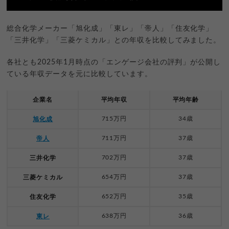
総合化学メーカー「旭化成」「東レ」「帝人」「住友化学」
「三井化学」「三菱ケミカル」との年収を比較してみました。
各社とも2025年1月時点の「エンゲージ会社の評判」が公開し
ている年収データを元に比較しています。
企業名
平均年収
平均年齢
715万円
34歳
旭化成
711万円
37歳
帝人
702万円
37歳
三井化学
654万円
37歳
三菱ケミカル
652万円
35歳
住友化学
638万円
36歳
東レ