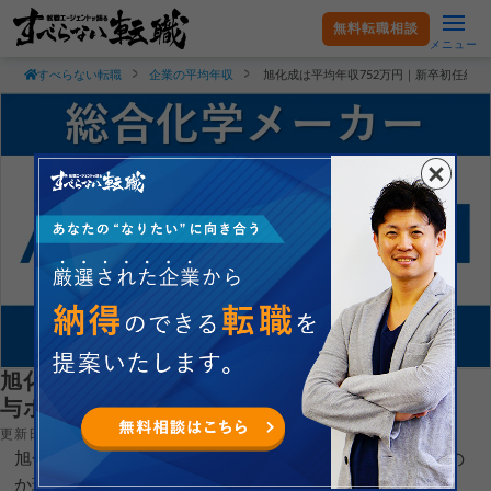
無料転職相談
メニュー
すべらない転職
企業の平均年収
旭化成は平均年収752万円｜新卒初任給
旭化成は平均年収752万円｜新卒初任給・賞
与ボーナスや残業時間も紹介！
更新日：2025.03.24
旭化成株式会社の平均年収や新卒初任給がどれくらいなの
か現役転職エージェントが徹底解説します。