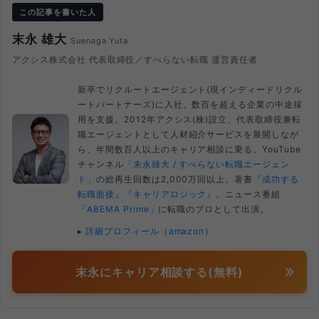
この記事を書いた人
末永 雄大
Suenaga Yuta
アクシス株式会社 代表取締役／すべらない転職 運営責任者
新卒でリクルートエージェント(現インディードリクル
ートパートナーズ)に入社。数百を超える企業の中途採
用を支援。2012年アクシス(株)設立、代表取締役兼転
職エージェントとして人材紹介サービスを展開しなが
ら、年間数百人以上のキャリア相談に乗る。YouTube
チャンネル
「末永雄大 / すべらない転職エージェン
ト」
の総再生回数は2,000万回以上。著書
『成功する
転職面接』
『キャリアロジック』
。ニュース番組
「ABEMA Prime」
に転職のプロとして出演。
▸
詳細プロフィール
（
amazon
）
末永にキャリア相談する(無料)