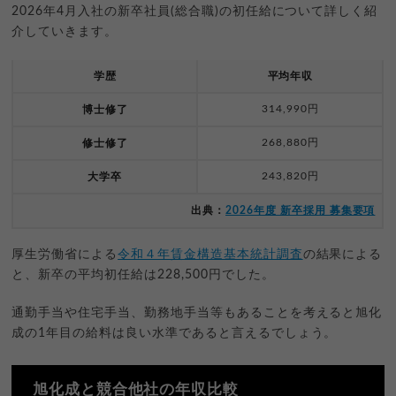
2026年4月入社の新卒社員(総合職)の初任給について詳しく紹
介していきます。
学歴
平均年収
314,990円
博士修了
268,880円
修士修了
243,820円
大学卒
出典：
2026年度 新卒採用 募集要項
厚生労働省による
令和４年賃金構造基本統計調査
の結果による
と、新卒の平均初任給は228,500円でした。
通勤手当や住宅手当、勤務地手当等もあることを考えると旭化
成の1年目の給料は良い水準であると言えるでしょう。
旭化成と競合他社の年収比較