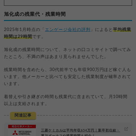
旭化成の残業代・残業時間
2025年1月時点の「
エンゲージ会社の評判
」によると
平均残業
時間は29時間
です。
旭化成の残業時間について、ネットの口コミサイトで調べてみ
たところ、不満の声はあまり見られませんでした。
残業時間を含めたら、30代前半でも年収900万円ほど稼ぐ人も
います。他メーカーと比べても安定した残業制度が確率されて
います。
着替えや引き継ぎの時間も残業代に含まれていて、月10時間
以上は支給されます。
関連記事
三菱ケミカルは平均年収654万円｜新卒初任給・
賞与ボーナスや残業時間も紹介！