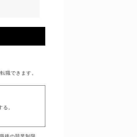
く転職できます。
する。
職後の競業制限