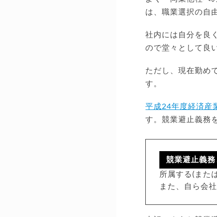
は、職業選択の自
社内には自分を良
ので堂々として良
ただし、現在勤め
す。
平成24年度経済産
す。競業避止義務
競業避止義務
所属する(また
また、自ら会