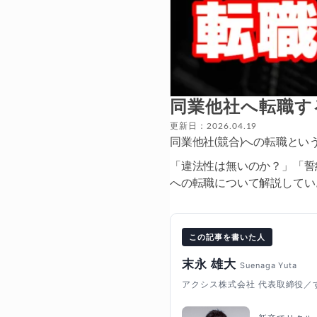
同業他社へ転職す
更新日：2026.04.19
同業他社(競合)への転職と
「違法性は無いのか？」「誓
への転職について解説してい
この記事を書いた人
末永 雄大
Suenaga Yuta
アクシス株式会社 代表取締役／