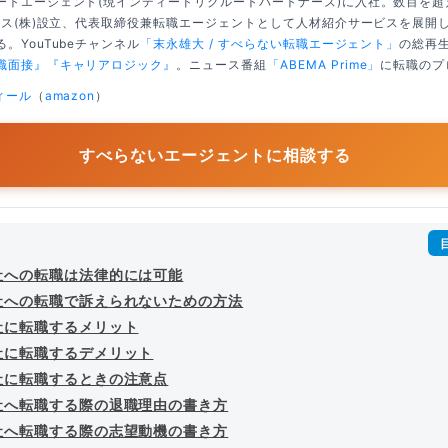
ートエージェント(現インディードリクルートパートナーズ)に入社。数百を
クシス(株)設立、代表取締役兼転職エージェントとして人材紹介サービスを展開
。YouTubeチャンネル
「末永雄大 / すべらない転職エージェント」
の総再生
職面接』
『キャリアロジック』
。ニュース番組
「ABEMA Prime」
に転職のプ
ィール
（
amazon
）
すべらないエージェントに相談する
社への転職は法律的には可能
社への転職で訴えられないための方法
社に転職するメリット
社に転職するデメリット
社に転職するときの注意点
社へ転職する際の退職理由の書き方
社へ転職する際の志望動機の書き方