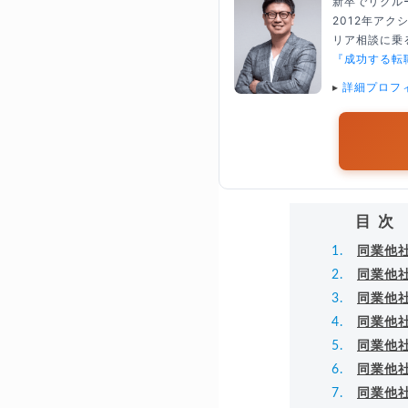
新卒でリクル
2012年ア
リア相談に乗る
『成功する転
▸
詳細プロフ
目次
同業他
同業他
同業他
同業他
同業他
同業他
同業他