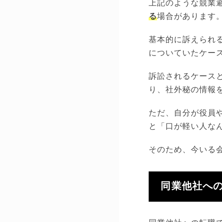
上記のような競業
る
場合があります
基本的に訴えられ
についていたケー
訴訟されるケース
り、社外秘の情報
ただ、自分が役員
と「口が軽い人な
そのため、今いる
同業他社へ