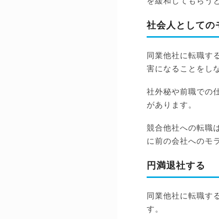
を緩和してもらう
社会人としての
同業他社に転職す
害になることをし
社外秘や前職での
があります。
競合他社への転職
に前の会社へのモ
円満退社する
同業他社に転職す
す。