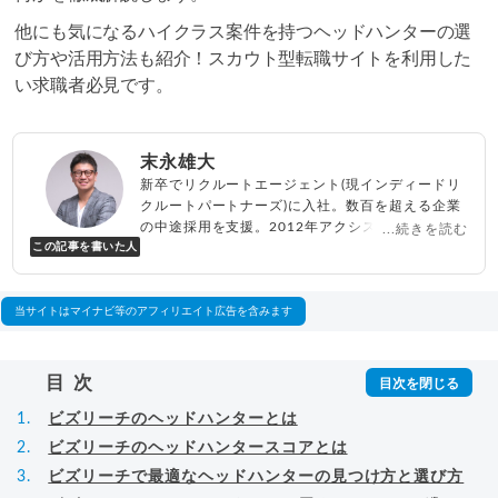
他にも気になるハイクラス案件を持つヘッドハンターの選
び方や活用方法も紹介！スカウト型転職サイトを利用した
い求職者必見です。
末永雄大
新卒でリクルートエージェント(現インディードリ
クルートパートナーズ)に入社。数百を超える企業
の中途採用を支援。2012年アクシス(株)設立、代
...続きを読む
この記事を書いた人
表取締役兼転職エージェントとして人材紹介サー
ビスを展開しながら、年間数百人以上のキャリア
相談に乗る。Youtubeチャンネル「
末永雄大 / す
べらない転職エージェント
」の総再生回数は2,000
当サイトはマイナビ等のアフィリエイト広告を含みます
万回以上。著書「
成功する転職面接
」「
キャリア
ロジック
」
▸
詳細プロフィール
（
amazon
）
目次
ビズリーチのヘッドハンターとは
ビズリーチのヘッドハンタースコアとは
ビズリーチで最適なヘッドハンターの見つけ方と選び方