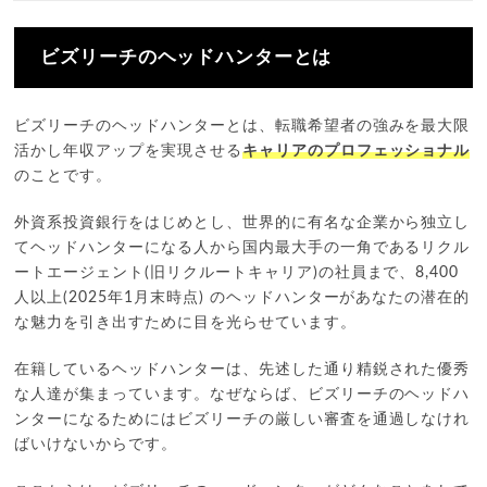
ビズリーチのヘッドハンターとは
ビズリーチのヘッドハンターとは、転職希望者の強みを最大限
活かし年収アップを実現させる
キャリアのプロフェッショナル
のことです。
外資系投資銀行をはじめとし、世界的に有名な企業から独立し
てヘッドハンターになる人から国内最大手の一角であるリクル
ートエージェント(旧リクルートキャリア)の社員まで、8,400
人以上(2025年1月末時点) のヘッドハンターがあなたの潜在的
な魅力を引き出すために目を光らせています。
在籍しているヘッドハンターは、先述した通り精鋭された優秀
な人達が集まっています。なぜならば、ビズリーチのヘッドハ
ンターになるためにはビズリーチの厳しい審査を通過しなけれ
ばいけないからです。