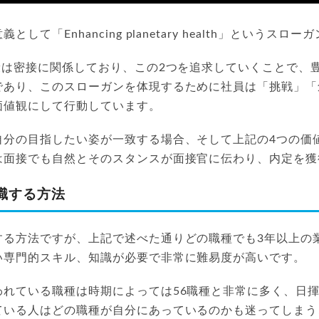
して「Enhancing planetary health」というス
康は密接に関係しており、この2つを追求していくことで、
であり、このスローガンを体現するために社員は「挑戦」「
価値観にして行動しています。
自分の目指したい姿が一致する場合、そして上記の4つの価
は面接でも自然とそのスタンスが面接官に伝わり、内定を獲
職する方法
する方法ですが、上記で述べた通りどの職種でも3年以上の
い専門的スキル、知識が必要で非常に難易度が高いです。
われている職種は時期によっては56職種と非常に多く、日
ている人はどの職種が自分にあっているのかも迷ってしまう