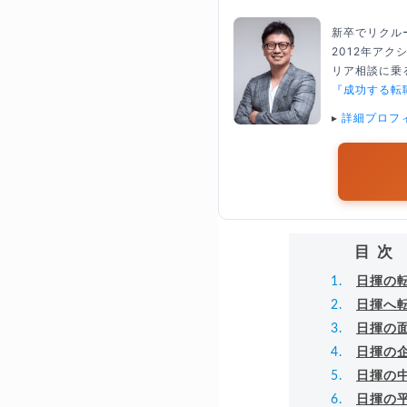
新卒でリクル
2012年ア
リア相談に乗る
『成功する転
▸
詳細プロフ
目次
日揮の
日揮へ
日揮の
日揮の
日揮の
日揮の