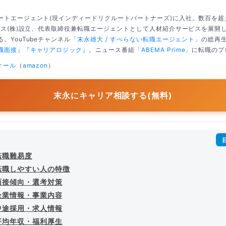
ートエージェント(現インディードリクルートパートナーズ)に入社。数百を
クシス(株)設立、代表取締役兼転職エージェントとして人材紹介サービスを展開
。YouTubeチャンネル
「末永雄大 / すべらない転職エージェント」
の総再生
職面接』
『キャリアロジック』
。ニュース番組
「ABEMA Prime」
に転職のプ
ィール
（
amazon
）
末永にキャリア相談する(無料)
転職難易度
転職しやすい人の特徴
面接傾向・選考対策
企業情報・事業内容
中途採用・求人情報
平均年収・福利厚生