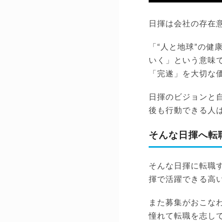
日揮は会社の存在意義と
「“人と地球”の健
いく」という意味
「完遂」を大切な
日揮のビジョンと
後も行動できる人
そんな日揮へ転
そんな日揮に転職
揮で活躍できる高
また募集がおこな
憧れて転職を志し