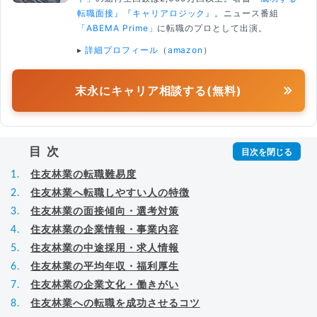
転職面接』
『キャリアロジック』
。ニュース番組
「ABEMA Prime」
に転職のプロとして出演。
▸
詳細プロフィール
（
amazon
）
末永にキャリア相談する(無料)
目次
住友林業の転職難易度
住友林業へ転職しやすい人の特徴
住友林業の面接傾向・選考対策
住友林業の企業情報・事業内容
住友林業の中途採用・求人情報
住友林業の平均年収・福利厚生
住友林業の企業文化・働きがい
住友林業への転職を成功させるコツ