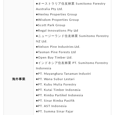
●オーストラリア住友林業 Sumitomo Forestry
Australia Pty Ltd.
●Henley Properties Group
●Wisdom Properties Group
●Scott Park Group
●Regal Innovations Pty Ltd
●ニュージーランド住友林業 Sumitomo Forestry
NZ Ltd.
●Nelson Pine Industries Ltd.
●Tasman Pine Forests Ltd
●Open Bay Timber Ltd.
●インドネシア住友林業 PT. Sumitomo Forestry
Indonesia
●PT. Mayangkara Tanaman Industri
海外事業
●PT. Wana Subur Lestari
●PT. Kubu Mulia Forestry
●PT. Kutai Timber Indonesia
●PT. Rimba Partikel Indonesia
●PT. Sinar Rimba Pasifik
●PT. AST Indonesia
●PT. Summa Sinar Fajar