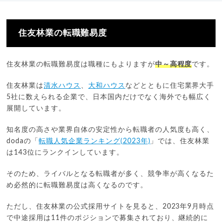
住友林業の転職難易度
住友林業の転職難易度は職種にもよりますが
中～高程度
です。
住友林業は
清水ハウス
、
大和ハウス
などとともに住宅業界大手
5社に数えられる企業で、日本国内だけでなく海外でも幅広く
展開しています。
知名度の高さや業界自体の安定性から転職者の人気度も高く、
dodaの「
転職人気企業ランキング(2023年)
」では、住友林業
は143位にランクインしています。
そのため、ライバルとなる転職者が多く、競争率が高くなるた
め必然的に転職難易度は高くなるのです。
ただし、住友林業の公式採用サイトを見ると、2023年9月時点
で中途採用は11件のポジションで募集されており、継続的に