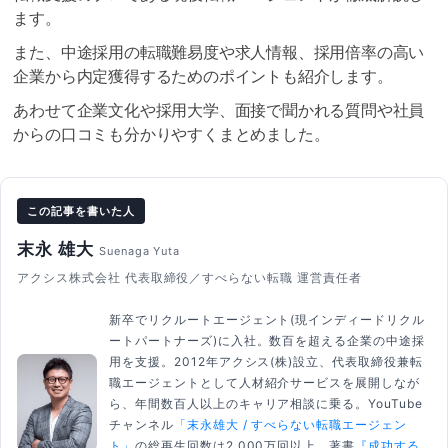
ます。
また、中途採用の転職難易度や求人情報、採用倍率の高い
企業から内定獲得するためのポイントも紹介します。
あわせて企業文化や採用大学、面接で聞かれる質問や社員
からの口コミも分かりやすくまとめました。
この記事を書いた人
末永 雄大
Suenaga Yuta
アクシス株式会社 代表取締役／すべらない転職 運営責任者
新卒でリクルートエージェント(現インディードリクル
ートパートナーズ)に入社。数百を超える企業の中途採
用を支援。2012年アクシス(株)設立、代表取締役兼転
職エージェントとして人材紹介サービスを展開しなが
ら、年間数百人以上のキャリア相談に乗る。YouTube
チャンネル
「末永雄大 / すべらない転職エージェン
ト」
の総再生回数は2,000万回以上。著書
『成功する