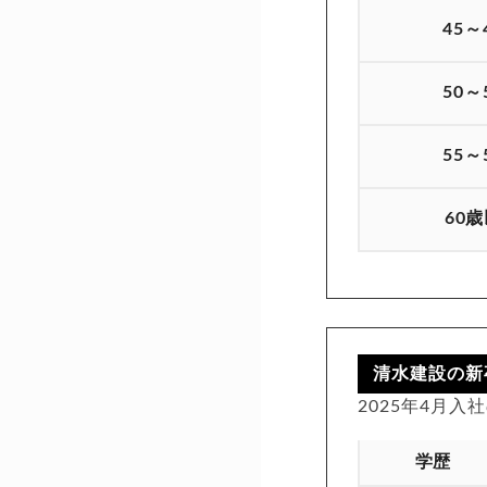
45～
50～
55～
60
清水建設の新
2025年4月
学歴