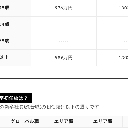
49歳
976万円
13
54歳
-----
-
59歳
-----
-
歳以上
989万円
13
卒初任給は？
入社の新卒社員(総合職)の初任給は以下の通りです。
グローバル職
エリア職
エリア職