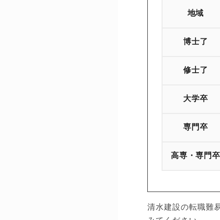
地域
博士了
修士了
大学卒
専門卒
高専・専門
清水建設の転職難