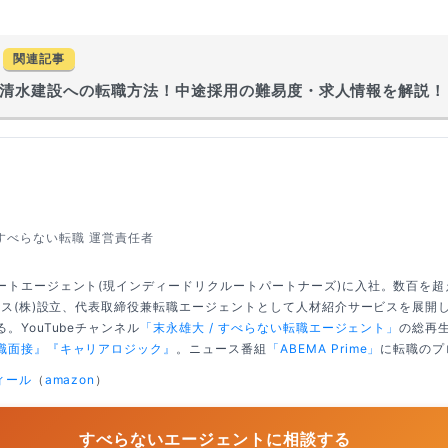
関連記事
清水建設への転職方法！中途採用の難易度・求人情報を解説！
すべらない転職 運営責任者
ートエージェント(現インディードリクルートパートナーズ)に入社。数百を
クシス(株)設立、代表取締役兼転職エージェントとして人材紹介サービスを展開
。YouTubeチャンネル
「末永雄大 / すべらない転職エージェント」
の総再生
職面接』
『キャリアロジック』
。ニュース番組
「ABEMA Prime」
に転職のプ
ィール
（
amazon
）
すべらないエージェントに相談する