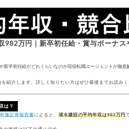
収982万円｜新卒初任給・賞与ボーナス
や新卒初任給がどれくらいなのか現役転職エージェントが徹底
約を紹介します。詳しく知りたい方はぜひ最後までお読みく
収は？
有価証券報告書
によると、
清水建設の平均年収は982万円