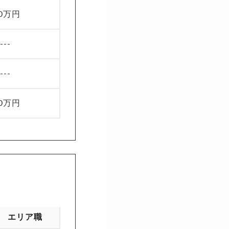
00万円
----
----
00万円
エリア職