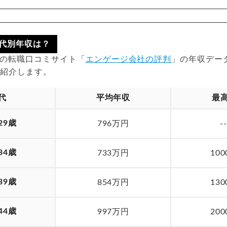
代別年収は？
時点の転職口コミサイト「
エンゲージ会社の評判
」の年収デー
を紹介します。
代
平均年収
最
29歳
796万円
-
34歳
733万円
10
39歳
854万円
13
44歳
997万円
20