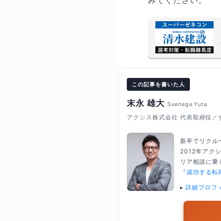
みてください。
この記事を書いた人
末永 雄大
Suenaga Yuta
アクシス株式会社 代表取締役／
新卒でリクル
2012年ア
リア相談に乗る
『成功する転
▸
詳細プロフ