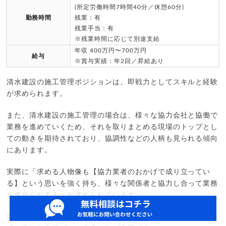
(所定労働時間7時間40分／休憩60分)
勤務時間
残業：有
残業手当：有
※残業時間に応じて別途支給
年収 400万円〜700万円
給与
※賞与実績：年2回／昇給あり
清水建設の施工管理ポジションは、即戦力としてスキルと経験
が求められます。
また、清水建設の施工管理の場合は、様々な協力会社と協働で
業務を進めていくため、それを取りまとめる現場のトップとし
ての動きを期待されており、協調性などの人柄も見られる傾向
にあります。
実際に「求める人物像も【協力業者のおかげで成り立ってい
る】という思いを強く持ち、様々な関係者と協力し合って業務
を進められる人」が求められています。
面接では自分のスキルや経験を通し、求める人物像にマッチし