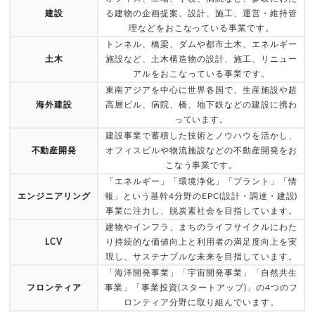
建設
る建物の企画提案、設計、施工、運営・維持管
理などをおこなっている事業です。
トンネル、橋梁、ダムや都市土木、エネルギー
土木
施設など、土木構造物の設計、施工、リニュー
アルをおこなっている事業です。
東南アジアを中心に世界各国で、生産施設や超
海外建設
高層ビル、病院、橋、地下鉄などの建設に携わ
っています。
建設事業で蓄積した技術とノウハウを活かし、
不動産開発
オフィスビルや物流施設などの不動産開発をお
こなう事業です。
「エネルギー」「環境浄化」「プラント」「情
エンジニアリング
報」という基幹4分野のEPC(設計・調達・建設)
事業に注力し、脱炭素社会を目指しています。
建物やインフラ、まちのライフサイクルにわた
LCV
り持続的な価値向上と利用者の満足度向上を実
現し、サステナブルな未来を目指しています。
「海洋開発事業」「宇宙開発事業」「自然共生
フロンティア
事業」「事業投資(スタートアップ)」の4つのフ
ロンティア分野に取り組んでいます。