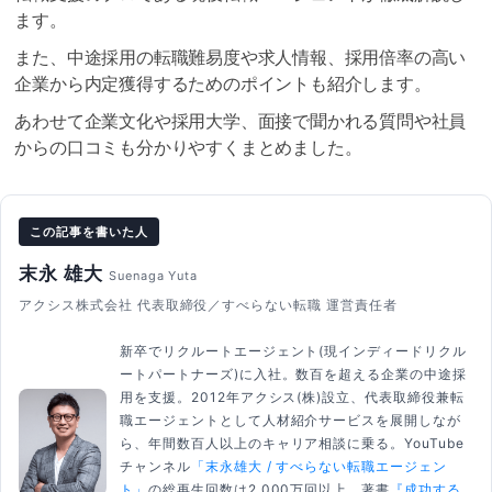
ます。
また、中途採用の転職難易度や求人情報、採用倍率の高い
企業から内定獲得するためのポイントも紹介します。
あわせて企業文化や採用大学、面接で聞かれる質問や社員
からの口コミも分かりやすくまとめました。
この記事を書いた人
末永 雄大
Suenaga Yuta
アクシス株式会社 代表取締役／すべらない転職 運営責任者
新卒でリクルートエージェント(現インディードリクル
ートパートナーズ)に入社。数百を超える企業の中途採
用を支援。2012年アクシス(株)設立、代表取締役兼転
職エージェントとして人材紹介サービスを展開しなが
ら、年間数百人以上のキャリア相談に乗る。YouTube
チャンネル
「末永雄大 / すべらない転職エージェン
ト」
の総再生回数は2,000万回以上。著書
『成功する