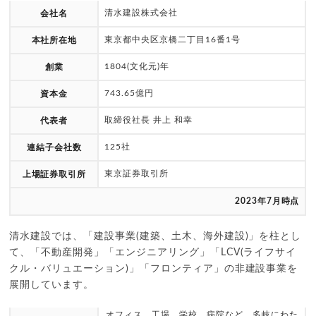
清水建設株式会社
会社名
東京都中央区京橋二丁目16番1号
本社所在地
1804(文化元)年
創業
743.65億円
資本金
取締役社長 井上 和幸
代表者
125社
連結子会社数
東京証券取引所
上場証券取引所
2023年7月時点
清水建設では、「建設事業(建築、土木、海外建設)」を柱とし
て、「不動産開発」「エンジニアリング」「LCV(ライフサイ
クル・バリュエーション)」「フロンティア」の非建設事業を
展開しています。
オフィス、工場、学校、病院など、多岐にわた