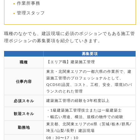
作業所事務
管理スタッフ
職種のなかでも、建設現場に必須のポジションでもある施工管
理ポジションの募集要項を紹介していきます。
募集要項
【エリア職】建築施工管理
職種
東京・北関東エリアの一都六県の作業所で、建
築施工管理のプロフェッショナルとして、
仕事内容
QCDSE(品質、コスト、工程、安全、環境)のバ
ランスのとれた管理
建築施工管理の経験を3年程度以上
必須スキル
・1級建築施工管理技士または一級建築士
歓迎スキル
・幅広い用途、構法、規模の物件での経験
東京都、北関東エリアの6県（茨城/栃木/群馬/
勤務地
埼玉/山梨/長野）建設現場
08：30〜17：10