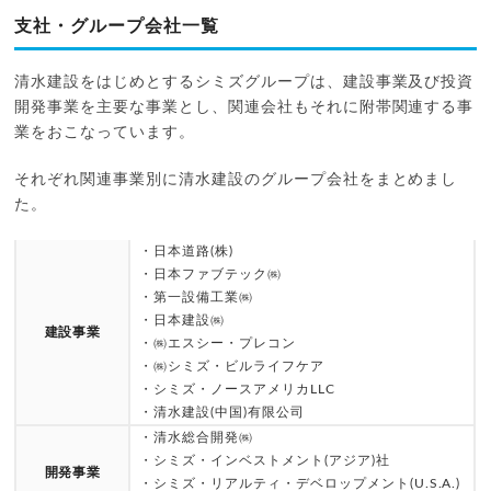
支社・グループ会社一覧
清水建設をはじめとするシミズグループは、建設事業及び投資
開発事業を主要な事業とし、関連会社もそれに附帯関連する事
業をおこなっています。
それぞれ関連事業別に清水建設のグループ会社をまとめまし
た。
・日本道路(株)
・日本ファブテック㈱
・第一設備工業㈱
・日本建設㈱
建設事業
・㈱エスシー・プレコン
・㈱シミズ・ビルライフケア
・シミズ・ノースアメリカLLC
・清水建設(中国)有限公司
・清水総合開発㈱
・シミズ・インベストメント(アジア)社
開発事業
・シミズ・リアルティ・デベロップメント(U.S.A.)