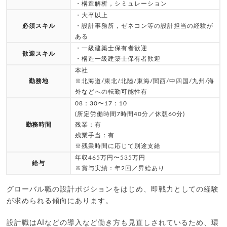
・構造解析，シミュレーション
・大卒以上
必須スキル
・設計事務所，ゼネコン等の設計担当の経験が
ある
・一級建築士保有者歓迎
歓迎スキル
・構造一級建築士保有者歓迎
本社
勤務地
※北海道/東北/北陸/東海/関西/中四国/九州/海
外などへの転勤可能性有
08：30〜17：10
(所定労働時間7時間40分／休憩60分)
勤務時間
残業：有
残業手当：有
※残業時間に応じて別途支給
年収465万円〜535万円
給与
※賞与実績：年2回／昇給あり
グローバル職の設計ポジションをはじめ、即戦力としての経験
が求められる傾向にあります。
設計職はAIなどの導入など働き方も見直しされているため、環