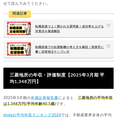
せて読んでみてください。
関連記事
転職面接でよく聞かれる質問集！成功率を上げる
対策法を徹底解説
転職面接での志望動機の考え方を解説｜面接官に
響く回答例文テンプレ付
三菱地所の年収・評価制度【2025年3月期 平
均1,348万円】
2025年3月期の
有価証券報告書
によると、
三菱地所の平均年収
は1,348万円(平均年齢40.5歳)
です。
dodaの平均年収ランキング2024
では、不動産業界全体の平均