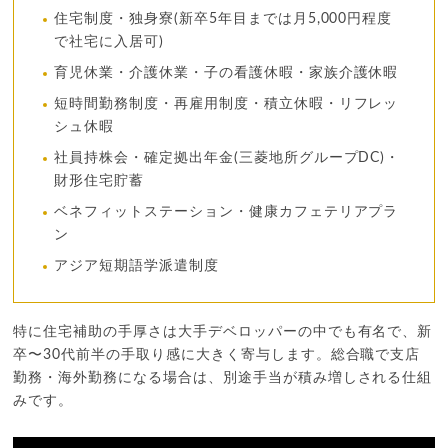
住宅制度・独身寮(新卒5年目までは月5,000円程度
で社宅に入居可)
育児休業・介護休業・子の看護休暇・家族介護休暇
短時間勤務制度・再雇用制度・積立休暇・リフレッ
シュ休暇
社員持株会・確定拠出年金(三菱地所グループDC)・
財形住宅貯蓄
ベネフィットステーション・健康カフェテリアプラ
ン
アジア短期語学派遣制度
特に住宅補助の手厚さは大手デベロッパーの中でも有名で、新
卒〜30代前半の手取り感に大きく寄与します。総合職で支店
勤務・海外勤務になる場合は、別途手当が積み増しされる仕組
みです。