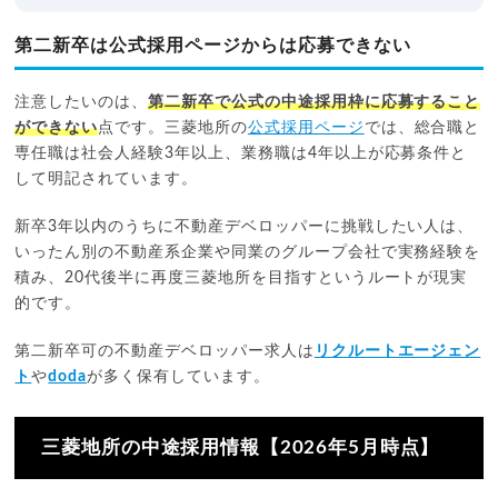
第二新卒は公式採用ページからは応募できない
注意したいのは、
第二新卒で公式の中途採用枠に応募すること
ができない
点です。三菱地所の
公式採用ページ
では、総合職と
専任職は社会人経験3年以上、業務職は4年以上が応募条件と
して明記されています。
新卒3年以内のうちに不動産デベロッパーに挑戦したい人は、
いったん別の不動産系企業や同業のグループ会社で実務経験を
積み、20代後半に再度三菱地所を目指すというルートが現実
的です。
第二新卒可の不動産デベロッパー求人は
リクルートエージェン
ト
や
doda
が多く保有しています。
三菱地所の中途採用情報【2026年5月時点】