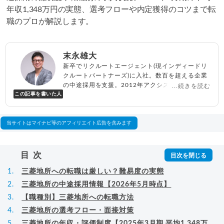
年収1,348万円の実態、選考フローや内定獲得のコツまで転
職のプロが解説します。
末永雄大
新卒でリクルートエージェント(現インディードリ
クルートパートナーズ)に入社。数百を超える企業
の中途採用を支援。2012年アクシス(株)設立、代
...続きを読む
この記事を書いた人
表取締役兼転職エージェントとして人材紹介サー
ビスを展開しながら、年間数百人以上のキャリア
相談に乗る。Youtubeチャンネル「
末永雄大 / す
べらない転職エージェント
」の総再生回数は2,000
当サイトはマイナビ等のアフィリエイト広告を含みます
万回以上。著書「
成功する転職面接
」「
キャリア
ロジック
」
▸
詳細プロフィール
（
amazon
）
目次
三菱地所への転職は厳しい？難易度の実態
三菱地所の中途採用情報【2026年5月時点】
【職種別】三菱地所への転職方法
三菱地所の選考フロー・面接対策
三菱地所の年収・評価制度【2025年3月期 平均1,348万