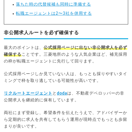
落ちた時の代替候補も同時に準備する
転職エージェントは2〜3社を併用する
非公開求人ルートを必ず確保する
最大のポイントは、
公式採用ページに出ない非公開求人を必ず
確保する
ことです。三菱地所のような人気企業ほど、補充採用
の枠が転職エージェントに先行して回ります。
公式採用ページしか見ていない人は、もっとも採りやすいタイ
ミングで枠を取り逃している可能性が高いです。
リクルートエージェント
と
doda
は、不動産デベロッパーの非
公開求人を継続的に保有しています。
両社にまず登録し、希望条件を伝えたうえで、アドバイザーか
ら定期的に求人を共有してもらう運用が現時点でもっとも歩留
まりが良いです。