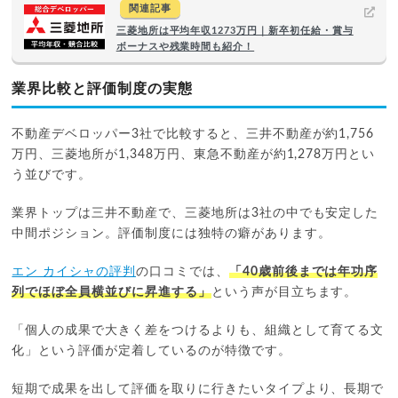
関連記事
三菱地所は平均年収1273万円｜新卒初任給・賞与
ボーナスや残業時間も紹介！
業界比較と評価制度の実態
不動産デベロッパー3社で比較すると、三井不動産が約1,756
万円、三菱地所が1,348万円、東急不動産が約1,278万円とい
う並びです。
業界トップは三井不動産で、三菱地所は3社の中でも安定した
中間ポジション。評価制度には独特の癖があります。
エン カイシャの評判
の口コミでは、
「40歳前後までは年功序
列でほぼ全員横並びに昇進する」
という声が目立ちます。
「個人の成果で大きく差をつけるよりも、組織として育てる文
化」という評価が定着しているのが特徴です。
短期で成果を出して評価を取りに行きたいタイプより、長期で