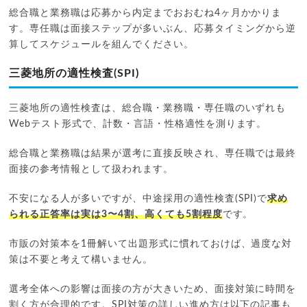
総合職と業務職は応募から内定までおおむね4ヶ月かかりま
す。専任職は面接ステップが多いぶん、応募タイミングから逆
算してスケジュールを組んでください。
三菱地所の適性検査(SPI)
三菱地所の適性検査は、総合職・業務職・専任職のいずれも
Webテスト形式で、計数・言語・性格適性を測ります。
総合職と業務職は結果が選考に直接反映され、専任職では最終
面接の参考情報として扱われます。
不安になる人が多いですが、中途採用の適性検査(SPI)で
求め
られる正答率は実は3〜4割、高くても5割程度
です。
市販の対策本を1冊解いて出題形式に慣れておけば、過度な対
策は不要と考えて構いません。
選考全体への影響は面接の方が大きいため、面接対策に時間を
割く方が合理的です。SPI対策の詳しい進め方は以下の記事も