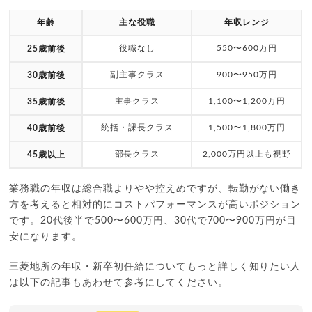
年齢
主な役職
年収レンジ
役職なし
550〜600万円
25歳前後
副主事クラス
900〜950万円
30歳前後
主事クラス
1,100〜1,200万円
35歳前後
統括・課長クラス
1,500〜1,800万円
40歳前後
部長クラス
2,000万円以上も視野
45歳以上
業務職の年収は総合職よりやや控えめですが、転勤がない働き
方を考えると相対的にコストパフォーマンスが高いポジション
です。20代後半で500〜600万円、30代で700〜900万円が目
安になります。
三菱地所の年収・新卒初任給についてもっと詳しく知りたい人
は以下の記事もあわせて参考にしてください。