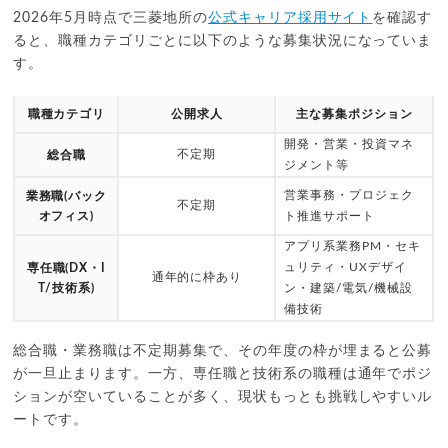
2026年5月時点で三菱地所の
公式キャリア採用サイト
を確認す
ると、職種カテゴリごとに以下のような募集状況になっていま
す。
職種カテゴリ
公開求人
主な募集ポジション
開発・営業・投資マネ
不定期
総合職
ジメント等
営業事務・プロジェク
業務職(バック
不定期
オフィス)
ト推進サポート
アプリ系業務PM・セキ
ュリティ・UXデザイ
専任職(DX・I
通年的に枠あり
T/技術系)
ン・建築/電気/機械設
備技術
総合職・業務職は不定期募集で、その年度の枠が埋まると公募
が一旦止まります。一方、専任職と技術系の職種は通年でポジ
ションが空いていることが多く、現状もっとも挑戦しやすいル
ートです。