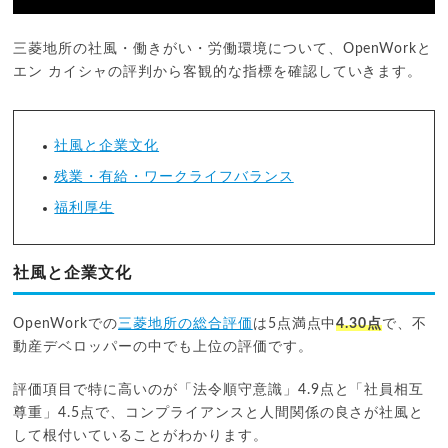
三菱地所の社風・働きがい・労働環境について、OpenWorkと
エン カイシャの評判から客観的な指標を確認していきます。
社風と企業文化
残業・有給・ワークライフバランス
福利厚生
社風と企業文化
OpenWorkでの
三菱地所の総合評価
は5点満点中
4.30点
で、不
動産デベロッパーの中でも上位の評価です。
評価項目で特に高いのが「法令順守意識」4.9点と「社員相互
尊重」4.5点で、コンプライアンスと人間関係の良さが社風と
して根付いていることがわかります。