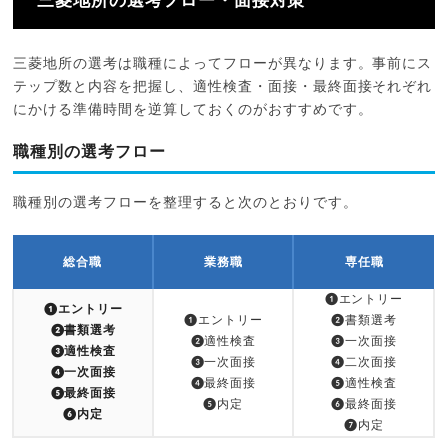
三菱地所の選考フロー・面接対策
三菱地所の選考は職種によってフローが異なります。事前にス
テップ数と内容を把握し、適性検査・面接・最終面接それぞれ
にかける準備時間を逆算しておくのがおすすめです。
職種別の選考フロー
職種別の選考フローを整理すると次のとおりです。
総合職
業務職
専任職
❶エントリー
❶エントリー
❶エントリー
❷書類選考
❷書類選考
❷適性検査
❸一次面接
❸適性検査
❸一次面接
❹二次面接
❹一次面接
❹最終面接
❺適性検査
❺最終面接
❺内定
❻最終面接
❻内定
❼内定