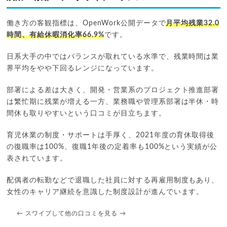
働き方の客観指標は、OpenWork公開データで
月平均残業32.0
時間、有給休暇消化率66.9%
です。
日系大手の中ではバランスが取れている水準で、残業時間は業
界平均をやや下回るレンジになっています。
部署による差は大きく、開発・営業系のプロジェクト推進部署
は繁忙期に残業が増える一方、業務職や管理系部署は半休・時
間休も取りやすいという口コミが目立ちます。
育児休業の制度・サポートは手厚く、2021年度の育休取得後
の復職率は100%、復職1年後の定着率も100%という実績が公
表されています。
配偶者の転勤などで退職した社員に対する再雇用制度もあり、
女性のキャリア継続を意識した制度設計が進んでいます。
← スワイプして他の口コミを見る →