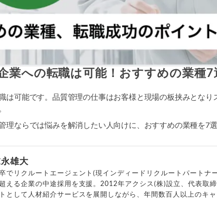
企業への転職は可能！おすすめの業種7
職は可能です。品質管理の仕事はお客様と現場の板挟みとなり
。
管理ならでは悩みを解消したい人向けに、おすすめの業種を7
末永雄大
卒でリクルートエージェント(現インディードリクルートパートナー
超える企業の中途採用を支援。2012年アクシス(株)設立、代表取
トとして人材紹介サービスを展開しながら、年間数百人以上のキャ
outubeチャンネル「
末永雄大 / すべらない転職エージェント
」の総
回以上。著書「
成功する転職面接
」「
キャリアロジック
」