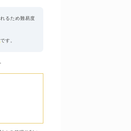
されるため難易度
い
です。
。