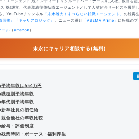
ートエージェント(現インディードリクルートパートナーズ)に入社。数百を
クシス(株)設立、代表取締役兼転職エージェントとして人材紹介サービスを展開
。YouTubeチャンネル
「末永雄大 / すべらない転職エージェント」
の総再生
職面接』
『キャリアロジック』
。ニュース番組
「ABEMA Prime」
に転職のプ
ィール
（
amazon
）
末永にキャリア相談する(無料)
平均年収は654万円
の職種別平均年収
の年代別平均年収
の新卒社員の初任給
と競合他社の年収比較
の給与・評価制度
の残業時間・ボーナス・福利厚生