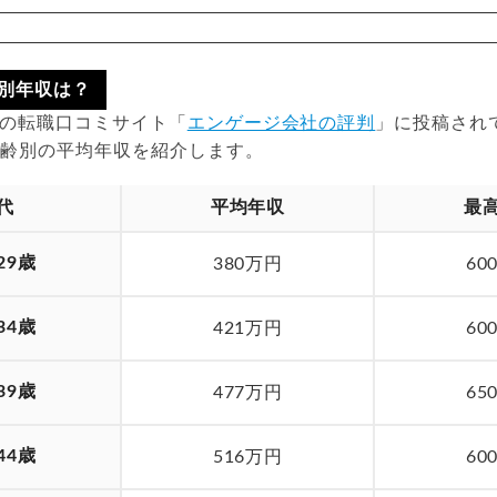
別年収は？
時点の転職口コミサイト「
エンゲージ会社の評判
」に投稿され
年齢別の平均年収を紹介します。
代
平均年収
最
29歳
380万円
60
34歳
421万円
60
39歳
477万円
65
44歳
516万円
60