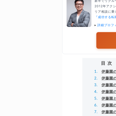
新卒でリクル
2012年ア
リア相談に乗る
『成功する転
▸
詳細プロフ
目次
伊藤園の
伊藤園
伊藤園
伊藤園
伊藤園
伊藤園
伊藤園