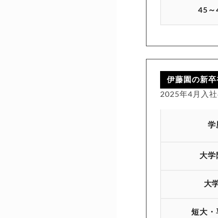
45～
伊藤園の新卒
2025年4月
学
大学
大
短大・