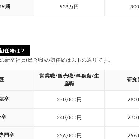
49歳
538万円
80
初任給は？
入社の新卒社員(総合職)の初任給は以下の通りです。
営業職/販売職/事務職/生
歴
研究
産職
院卒
250,000円
280
学卒
240,000円
270
専門卒
226,000円
256