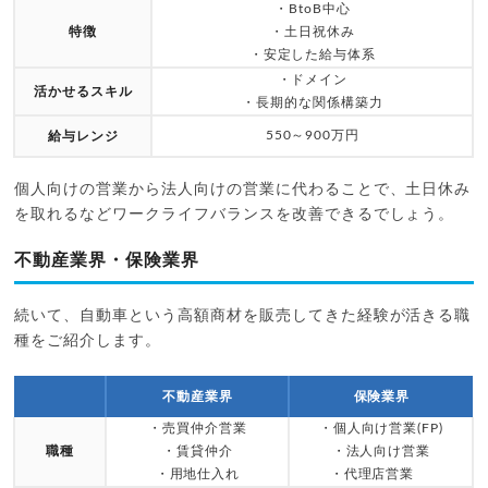
・BtoB中心
特徴
・土日祝休み
・安定した給与体系
・ドメイン
活かせるスキル
・長期的な関係構築力
550～900万円
給与レンジ
個人向けの営業から法人向けの営業に代わることで、土日休み
を取れるなどワークライフバランスを改善できるでしょう。
不動産業界・保険業界
続いて、自動車という高額商材を販売してきた経験が活きる職
種をご紹介します。
不動産業界
保険業界
・売買仲介営業
・個人向け営業(FP)
職種
・賃貸仲介
・法人向け営業
・用地仕入れ
・代理店営業