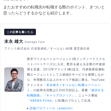
またおすすめの転職先や転職する際のポイント、きついと
思ったらどうするかなども紹介します。
この記事を書いた人
末永 雄大
Suenaga Yuta
アクシス株式会社 代表取締役／すべらない転職 運営責任者
新卒でリクルートエージェント(現インディードリクル
ートパートナーズ)に入社。数百を超える企業の中途採
用を支援。2012年アクシス(株)設立、代表取締役兼転
職エージェントとして人材紹介サービスを展開しなが
ら、年間数百人以上のキャリア相談に乗る。YouTube
チャンネル
「末永雄大 / すべらない転職エージェン
ト」
の総再生回数は2,000万回以上。著書
『成功する
転職面接』
『キャリアロジック』
。ニュース番組
「ABEMA Prime」
に転職のプロとして出演。
▸
詳細プロフィール
（
amazon
）