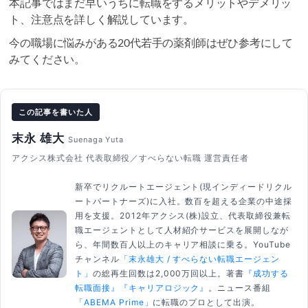
本記事ではまだ早いうちに転職をするメリットやデメリッ
ト、注意点を詳しく解説しています。
今の職場に悩みがある20代若手の薬剤師はぜひ参考にして
みてください。
この記事を書いた人
末永 雄大
Suenaga Yuta
アクシス株式会社 代表取締役／すべらない転職 運営責任者
新卒でリクルートエージェント(現インディードリクル
ートパートナーズ)に入社。数百を超える企業の中途採
用を支援。2012年アクシス(株)設立、代表取締役兼転
職エージェントとして人材紹介サービスを展開しなが
ら、年間数百人以上のキャリア相談に乗る。YouTube
チャンネル
「末永雄大 / すべらない転職エージェン
ト」
の総再生回数は2,000万回以上。著書
『成功する
転職面接』
『キャリアロジック』
。ニュース番組
「ABEMA Prime」
に転職のプロとして出演。