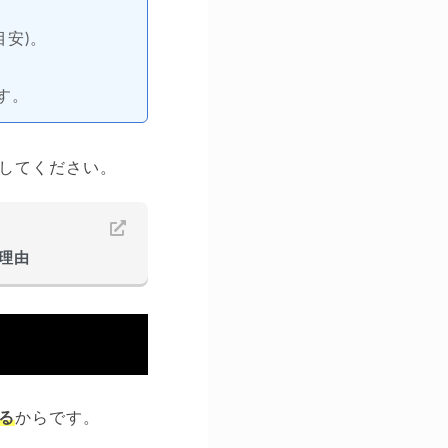
安)。
す。
してください。
理由
る
からです。