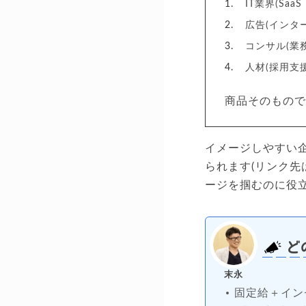
IT業界(Sa
広告(インタ
コンサル(業
人材(採用支
商品そのもの
イメージしやすい
られます(リンク
ージを掴むのに役
ど
末永
固定給＋イン