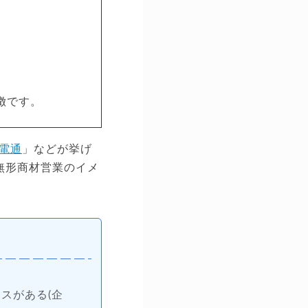
徴です。
電通
」などが挙げ
無形商材営業のイメ
スがある(企