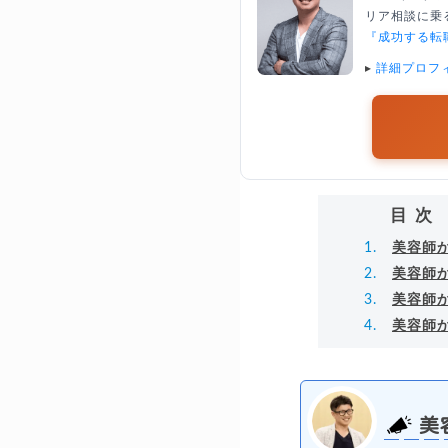
リア相談に乗る
『成功する転
▸
詳細プロフ
目次
美容師
美容師
美容師
美容師
美