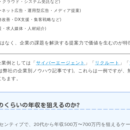
aS・クラウド・システム受託など)
ーネット広告・運用型広告・メディア提案)
務改善・DX支援・集客戦略など)
援・求人媒体・人材紹介)
ではなく、企業の課題を解決する提案力で価値を生むのが特
企業例としては「
サイバーエージェント
」「
リクルート
」「
先は弊社の企業別ノウハウ記事です)。これらは一例ですが、
立ちます。
のくらいの年収を狙えるのか?
センティブで、20代から年収500万〜700万円を狙えるケー