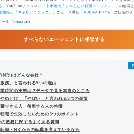
。YouTubeチャンネル
「末永雄大 / すべらない転職エージェント」
の総再生
職面接』
『キャリアロジック』
。ニュース番組
「ABEMA Prime」
に転職のプ
ィール
（
amazon
）
すべらないエージェントに相談する
(NRI)はどんな会社？
「激務」と言われる5つの理由
の残業時間の実態は？データで見る本当のところ
が「やめとけ」「やばい」と言われる3つの事情
で活躍できる人・後悔する人の特徴
の転職で失敗しないための3つのポイント
研の激務に関するよくある質問
の転職・NRIからの転職を考えているなら