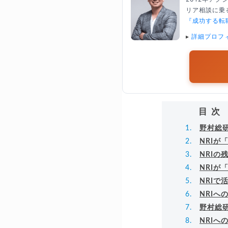
リア相談に乗る
『成功する転
▸
詳細プロフ
目次
野村総研
NRIが
NRI
NRI
NRI
NRIへ
野村総
NRIへ