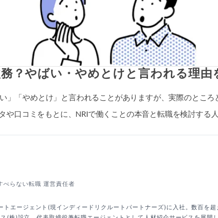
)は激務？やばい・やめとけと言われる理由
でやばい」「やめとけ」と言われることがありますが、実際のとこ
タや口コミをもとに、NRIで働くことの本音と転職を検討する
すべらない転職 運営責任者
ートエージェント(現インディードリクルートパートナーズ)に入社。数百を
クシス(株)設立、代表取締役兼転職エージェントとして人材紹介サービスを展開