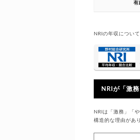
有
NRIの年収につい
NRIが「激
NRIは「激務」
構造的な理由があ