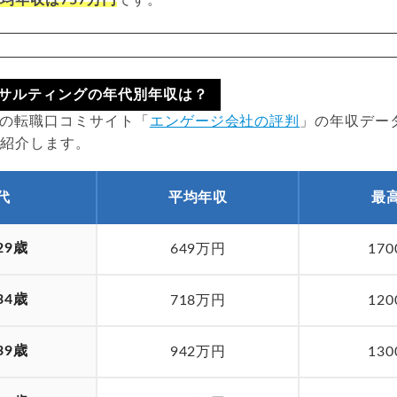
サルティングの年代別年収は？
時点の転職口コミサイト「
エンゲージ会社の評判
」の年収デー
を紹介します。
代
平均年収
最
29歳
649万円
17
34歳
718万円
12
39歳
942万円
13