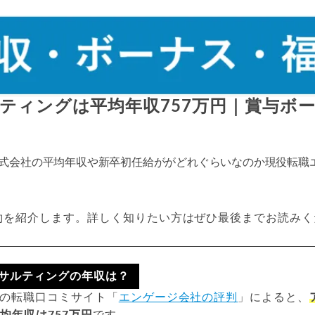
ティングは平均年収757万円｜賞与ボ
式会社の平均年収や新卒初任給ががどれぐらいなのか現役転職
約を紹介します。詳しく知りたい方はぜひ最後までお読みく
サルティングの年収は？
時点の転職口コミサイト「
エンゲージ会社の評判
」によると、
均年収は757万円
です。