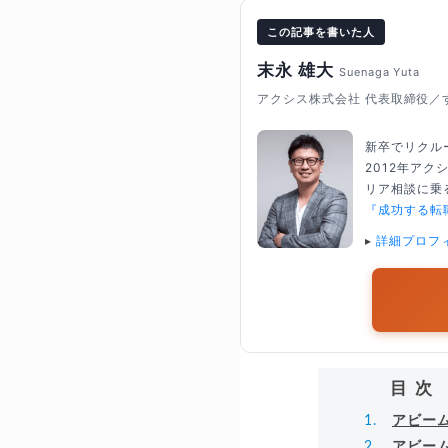
この記事を書いた人
末永 雄大
Suenaga Yuta
アクシス株式会社 代表取締役／
新卒でリクル
2012年ア
リア相談に乗る
『成功する転
▸
詳細プロフ
目次
アビー
アビー