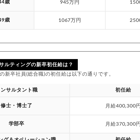
44歳
945万円
15
49歳
1067万円
25
サルティングの新卒初任給は？
入社の新卒社員(総合職)の初任給は以下の通りです。
コンサルタント職
初任給
修士・博士了
月給400,300
学部卒
月給370,300
ング＆オペレーション職
初任給