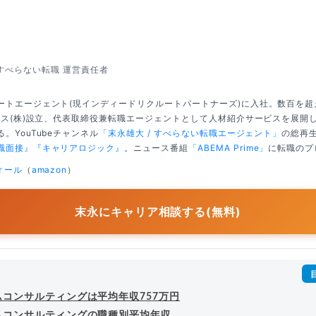
すべらない転職 運営責任者
ートエージェント(現インディードリクルートパートナーズ)に入社。数百を
クシス(株)設立、代表取締役兼転職エージェントとして人材紹介サービスを展開
。YouTubeチャンネル
「末永雄大 / すべらない転職エージェント」
の総再生
職面接』
『キャリアロジック』
。ニュース番組
「ABEMA Prime」
に転職のプ
ィール
（
amazon
）
末永にキャリア相談する(無料)
ムコンサルティングは平均年収757万円
ムコンサルティングの職種別平均年収