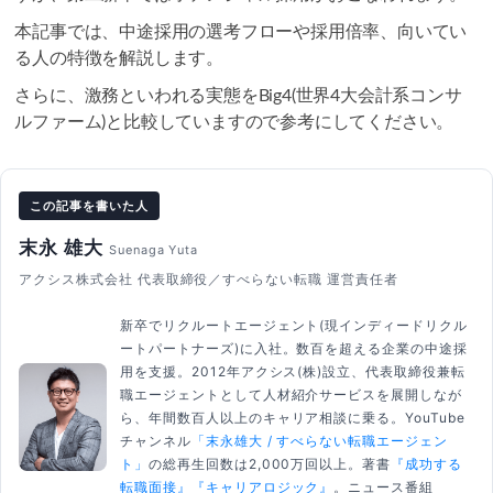
本記事では、中途採用の選考フローや採用倍率、向いてい
る人の特徴を解説します。
さらに、激務といわれる実態をBig4(世界4大会計系コンサ
ルファーム)と比較していますので参考にしてください。
この記事を書いた人
末永 雄大
Suenaga Yuta
アクシス株式会社 代表取締役／すべらない転職 運営責任者
新卒でリクルートエージェント(現インディードリクル
ートパートナーズ)に入社。数百を超える企業の中途採
用を支援。2012年アクシス(株)設立、代表取締役兼転
職エージェントとして人材紹介サービスを展開しなが
ら、年間数百人以上のキャリア相談に乗る。YouTube
チャンネル
「末永雄大 / すべらない転職エージェン
ト」
の総再生回数は2,000万回以上。著書
『成功する
転職面接』
『キャリアロジック』
。ニュース番組