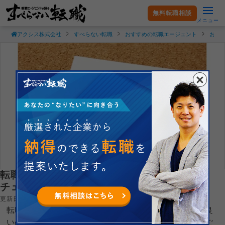
無料転職相談
メニュー
アクシス株式会社
すべらない転職
おすすめの転職エージェント
おす
転職面接に必要な持ち物は？｜今すぐ使える
チェックリスト付き
更新日：2026.04.23
転職面接を受ける際に、どんな持ち物を用意したほうが良
いのか、悩んでいる人向けに持ち物のチェックリストをご