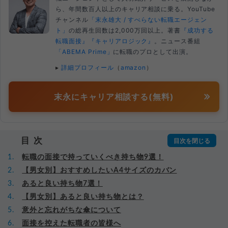
ら、年間数百人以上のキャリア相談に乗る。YouTube
チャンネル
「末永雄大 / すべらない転職エージェン
ト」
の総再生回数は2,000万回以上。著書
『成功する
転職面接』
『キャリアロジック』
。ニュース番組
「ABEMA Prime」
に転職のプロとして出演。
▸
詳細プロフィール
（
amazon
）
末永にキャリア相談する(無料)
目次
転職の面接で持っていくべき持ち物9選！
【男女別】おすすめしたいA4サイズのカバン
あると良い持ち物7選！
【男女別】あると良い持ち物とは？
意外と忘れがちな傘について
面接を控えた転職者の皆様へ