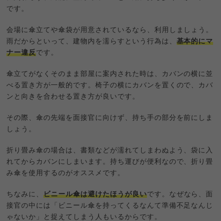
です。
会場に傘立てや傘袋が用意されているなら、利用しましょう。
雨だからといって、建物内を濡らすという行為は、
基本的にマ
ナー違反
です。
傘立てがなくそのまま部屋に案内された時は、カバンの横に並
べる置き方が一般的です。椅子の横にカバンを置くので、カバ
ンと向きを合わせる置き方が良いです。
その際、傘の先端を面接官に向けず、持ち手の部分を前にしま
しょう。
折り畳み傘の場合は、書類などが濡れてしまわぬよう、袋に入
れてからカバンにしまいます。持ち運びが便利なので、折り畳
み傘を使用するのがオススメです。
ちなみに、
ビニール傘は避けたほうが良い
です。なぜなら、面
接官の中には「ビニール傘を持ってくるなんて準備不足なんじ
ゃないか」と捉えてしまう人もいるからです。