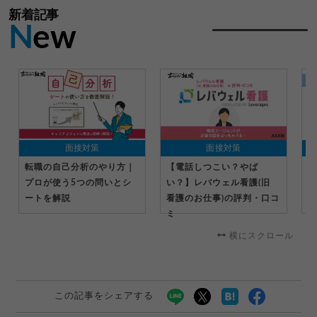
新着記事
N
ew
面接対策
面接対策
転職の自己分析のやり方｜
【電話しつこい？やば
転
プロが使う5つの問いとシ
い？】レバウェル看護(旧
中
ートを解説
看護のお仕事)の評判・口コ
解
ミ
横にスクロール
この記事をシェアする