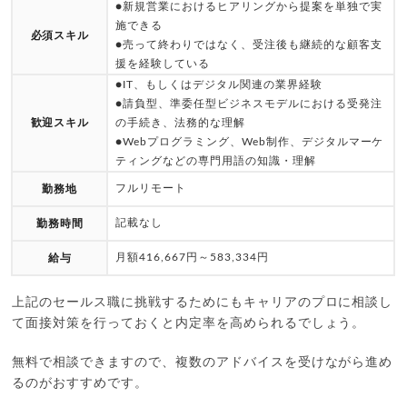
●新規営業におけるヒアリングから提案を単独で実
施できる
必須スキル
●売って終わりではなく、受注後も継続的な顧客支
援を経験している
●IT、もしくはデジタル関連の業界経験
●請負型、準委任型ビジネスモデルにおける受発注
歓迎スキル
の手続き、法務的な理解
●Webプログラミング、Web制作、デジタルマーケ
ティングなどの専門用語の知識・理解
フルリモート
勤務地
記載なし
勤務時間
月額416,667円～583,334円
給与
上記のセールス職に挑戦するためにもキャリアのプロに相談し
て面接対策を行っておくと内定率を高められるでしょう。
無料で相談できますので、複数のアドバイスを受けながら進め
るのがおすすめです。