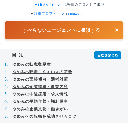
「ABEMA Prime」
に転職のプロとして出演。
▸
詳細プロフィール
（
amazon
）
すべらないエージェントに相談する
目次
ゆめみの転職難易度
ゆめみへ転職しやすい人の特徴
ゆめみの面接傾向・選考対策
ゆめみの企業情報・事業内容
ゆめみの中途採用・求人情報
ゆめみの平均年収・福利厚生
ゆめみの企業文化・働きがい
ゆめみへの転職を成功させるコツ