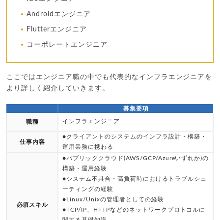
Androidエンジニア
Flutterエンジニア
コーポレートエンジニア
ここではエンジニア職の中でも代表的なインフラエンジニアを
より詳しく紹介していきます。
募集要項
インフラエンジニア
職種
●クライアントのシステムのインフラ設計・構築・
仕事内容
運用業務に携わる
●パブリッククラウド(AWS/GCP/Azureいずれか)の
構築・運用経験
●システム不具合・高負荷時におけるトラブルシュ
ーティングの経験
●Linux/Unixの管理者としての経験
必須スキル
●TCP/IP、HTTPなどのネットワークプロトコルに
関する基礎知識