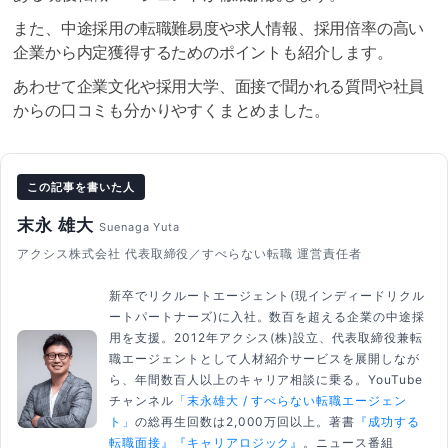
また、中途採用の転職難易度や求人情報、採用倍率の高い
企業から内定獲得するためのポイントも紹介します。
あわせて企業文化や採用大学、面接で聞かれる質問や社員
からの口コミも分かりやすくまとめました。
この記事を書いた人
末永 雄大
Suenaga Yuta
アクシス株式会社 代表取締役／すべらない転職 運営責任者
新卒でリクルートエージェント(現インディードリクル
ートパートナーズ)に入社。数百を超える企業の中途採
用を支援。2012年アクシス(株)設立、代表取締役兼転
職エージェントとして人材紹介サービスを展開しなが
ら、年間数百人以上のキャリア相談に乗る。YouTube
チャンネル
「末永雄大 / すべらない転職エージェン
ト」
の総再生回数は2,000万回以上。著書
『成功する
転職面接』
『キャリアロジック』
。ニュース番組