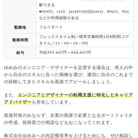
解できる
●html5、css3、javaScript(jQuery)、React、Vue
などの利用経験がある
フルリモート
勤務地
フレックスタイム制／標準労働時間1日8時間(コア
勤務時間
タイム／11：00～16：00)
月給391,667円～666,667円
給与
ゆめみのエンジニア・デザイナーを志望する場合は、求人の中
から自分のスキルに合った職種を選び、適切に自分のこれまで
の経験してきたスキルを面接でアピールしましょう。
また、
エンジニアとデザイナーの転職支援に特化したキャリア
アドバイザー
も存在しています。
面接対策のみならず、企業の面接で必要となるポートフォリオ
の作成、技術面での相談などもおこなってくれます。
株式会社ゆめみへの内定獲得率を上げるためにも、ぜひ相談し