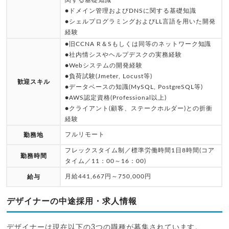
●ドメイン管理およびDNSに関する基礎知識
●シェルプログラミングおよびLL言語を用いた開発
経験
●旧CCNA R＆Sもしくは同等のネットワーク知識
●社内情シスやヘルプデスクの実務経験
●Webシステムの開発経験
●負荷試験(Jmeter, Locust等)
歓迎スキル
●データベースの知識(MySQL, PostgreSQL等)
●AWS認定資格(Professional以上)
●クライアント(顧客、ステークホルダー)との折衝
経験
フルリモート
勤務地
フレックスタイム制／標準労働時間1日8時間(コア
勤務時間
タイム／11：00～16：00)
月給441,667円～750,000円
給与
デザイナーの中途採用・求人情報
デザイナーは現在以下の3つの職種が募集されています。