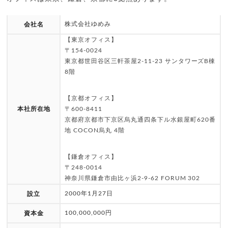
株式会社ゆめみ
会社名
【東京オフィス】
〒154-0024
東京都世田谷区三軒茶屋2-11-23 サンタワーズB棟
8階
【京都オフィス】
本社所在地
〒600-8411
京都府京都市下京区烏丸通四条下ル水銀屋町620番
地 COCON烏丸 4階
【鎌倉オフィス】
〒248-0014
神奈川県鎌倉市由比ヶ浜2-9-62 FORUM 302
2000年1月27日
設立
100,000,000円
資本金