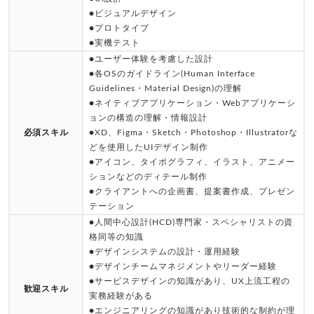
●ビジュアルデザイン
●プロトタイプ
●実機テスト
●ユーザー体験を考慮した設計
●各OSのガイドライン(Human Interface
Guidelines・Material Design)の理解
●ネイティブアプリケーション・Webアプリケーシ
ョンの構造の理解・情報設計
必須スキル
●XD、Figma・Sketch・Photoshop・Illustratorな
どを使用したUIデザイン制作
●アイコン、タイポグラフィ、イラスト、アニメー
ションなどのディテール制作
●クライアントへの企画書、提案書作成、プレゼン
テーション
●人間中心設計(HCD)専門家・スペシャリストの資
格同等の知識
●デザインシステムの設計・運用経験
●デザインチームマネジメントやリーダー経験
●サービスデザインの知識があり、UX上流工程の
歓迎スキル
実務経験がある
●エンジニアリングの知識があり技術的な制約が理