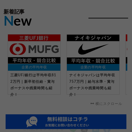
新着記事
N
ew
企業の平均年収
企業の平均年収
三菱UFJ銀行は平均年収81
ナイキジャパンは平均年収
ト
2万円｜新卒初任給・賞与
757万円｜給与水準・賞与
2
ボーナスや残業時間も紹
ボーナスや残業時間も紹
ボ
介！
介！
介
横にスクロール
この記事をシェアする