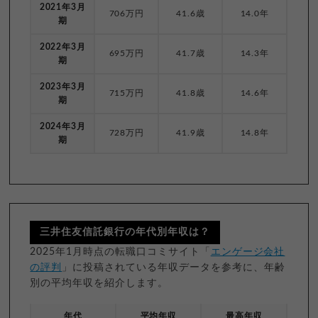
2021年3月
706万円
41.6歳
14.0年
期
2022年3月
695万円
41.7歳
14.3年
期
2023年3月
715万円
41.8歳
14.6年
期
2024年3月
728万円
41.9歳
14.8年
期
三井住友信託銀行の年代別年収は？
2025年1月時点の転職口コミサイト「
エンゲージ会社
の評判
」に投稿されている年収データを参考に、年齢
別の平均年収を紹介します。
年代
平均年収
最高年収