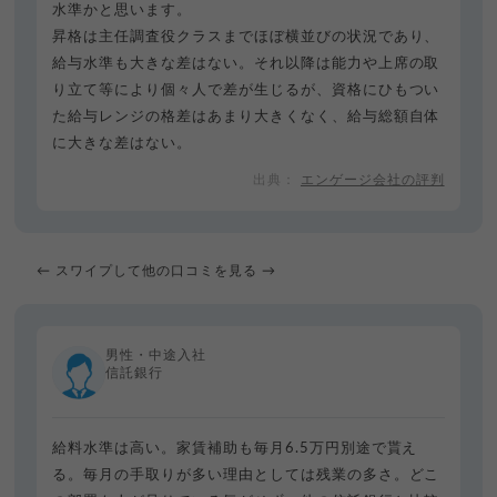
水準かと思います。
昇格は主任調査役クラスまでほぼ横並びの状況であり、
給与水準も大きな差はない。それ以降は能力や上席の取
り立て等により個々人で差が生じるが、資格にひもつい
た給与レンジの格差はあまり大きくなく、給与総額自体
に大きな差はない。
エンゲージ会社の評判
← スワイプして他の口コミを見る →
男性・中途入社
信託銀行
給料水準は高い。家賃補助も毎月6.5万円別途で貰え
る。毎月の手取りが多い理由としては残業の多さ。どこ