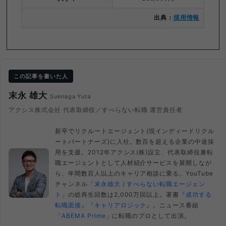
出典：
採用情報
この記事を書いた人
末永 雄大
Suenaga Yuta
アクシス株式会社 代表取締役／すべらない転職 運営責任者
新卒でリクルートエージェント(現インディードリクル
ートパートナーズ)に入社。数百を超える企業の中途採
用を支援。2012年アクシス(株)設立、代表取締役兼転
職エージェントとして人材紹介サービスを展開しなが
ら、年間数百人以上のキャリア相談に乗る。YouTube
チャンネル
「末永雄大 / すべらない転職エージェン
ト」
の総再生回数は2,000万回以上。著書
『成功する
転職面接』
『キャリアロジック』
。ニュース番組
「ABEMA Prime」
に転職のプロとして出演。