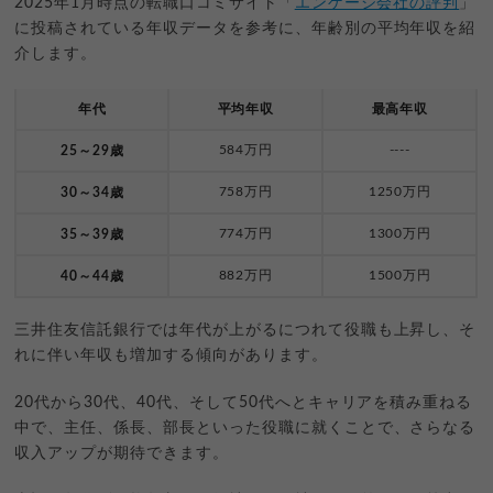
2025年1月時点の転職口コミサイト「
エンゲージ会社の評判
」
に投稿されている年収データを参考に、年齢別の平均年収を紹
介します。
年代
平均年収
最高年収
584万円
----
25～29歳
758万円
1250万円
30～34歳
774万円
1300万円
35～39歳
882万円
1500万円
40～44歳
三井住友信託銀行では年代が上がるにつれて役職も上昇し、そ
れに伴い年収も増加する傾向があります。
20代から30代、40代、そして50代へとキャリアを積み重ねる
中で、主任、係長、部長といった役職に就くことで、さらなる
収入アップが期待できます。