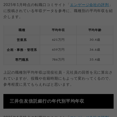
2025年1月時点の転職口コミサイト「
エンゲージ会社の評判
」
に投稿されている年収データを参考に、職種別の平均年収を紹
介します。
職種
平均年収
平均年齢
621万円
30.4歳
営業系
659万円
36.6歳
企画・事務・管理系
786万円
35.4歳
専門職系
上記の職種別平均年収は現役社員・元社員の回答を元に算出さ
れていますが、役職や在籍時期にもよって変わってくるので、
参考程度に見てもらえればと思います。
三井住友信託銀行の年代別平均年収