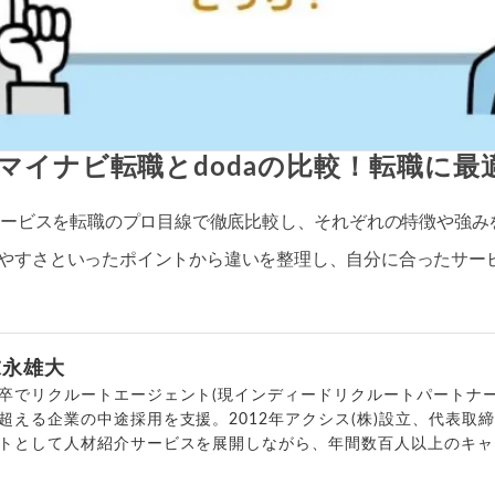
マイナビ転職とdodaの比較！転職に最
職サービスを転職のプロ目線で徹底比較し、それぞれの特徴や強
やすさといったポイントから違いを整理し、自分に合ったサー
末永雄大
卒でリクルートエージェント(現インディードリクルートパートナー
超える企業の中途採用を支援。2012年アクシス(株)設立、代表取
トとして人材紹介サービスを展開しながら、年間数百人以上のキャ
outubeチャンネル「
末永雄大 / すべらない転職エージェント
」の総
回以上。著書「
成功する転職面接
」「
キャリアロジック
」