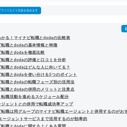
詳細プロフィール
（
amazon
）
アフィリエイト広告を含みます
かる！マイナビ転職とdodaの比較表
転職とdodaの基本情報と特徴
転職とdodaを徹底比較
転職とdodaの評価と口コミを分析
転職とdodaはどんな人に向いてる？
転職とdodaを使い分ける5つのポイント
転職とdodaの転職フェーズ別の活用法
転職とdodaの併用のメリットと注意点
く転職活動を進めるスケジュール配分
ージェントとの併用で転職成功率アップ
ビ転職は同グループのマイナビ転職エージェントと併用するのがお
はエージェントサービスまで活用するのが効率的
転職とdodaに関するよくある質問