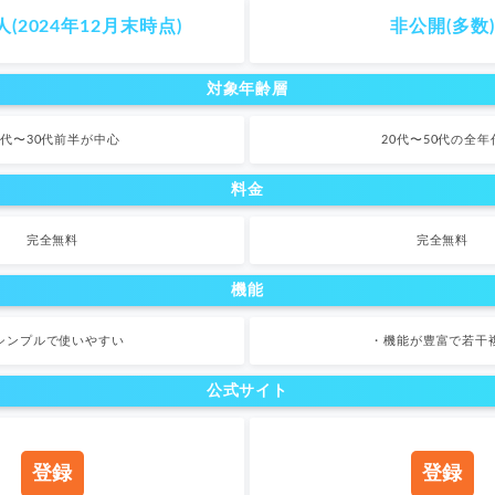
人(2024年12月末時点)
非公開(多数)
対象年齢層
0代〜30代前半が中心
20代〜50代の全年
料金
完全無料
完全無料
機能
シンプルで使いやすい
・機能が豊富で若干
公式サイト
登録
登録