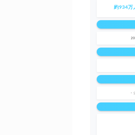
約934万
2
・