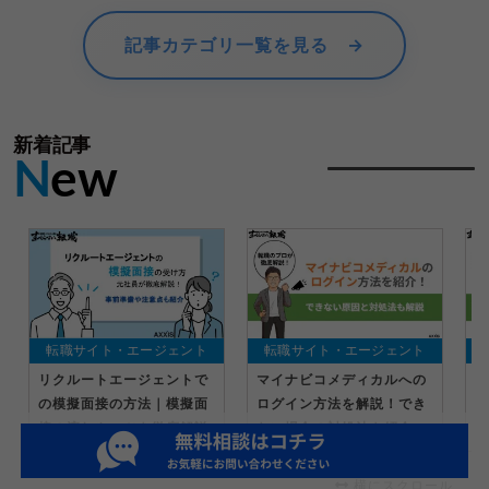
記事カテゴリ一覧を見る →
新着記事
N
ew
転職サイト・エージェント
転職サイト・エージェント
リクルートエージェントで
マイナビコメディカルへの
マ
の模擬面接の方法｜模擬面
ログイン方法を解説！でき
方
接の流れやコツを徹底解説
ない場合の対処法も紹介
合
横にスクロール