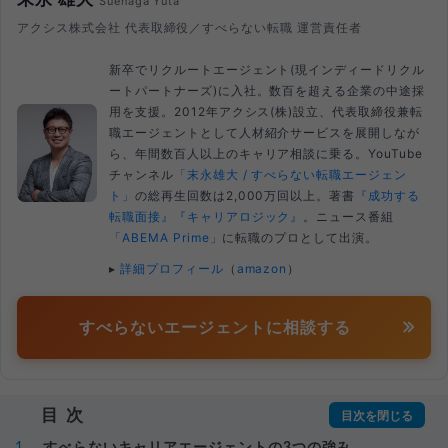
Suenaga Yuta
アクシス株式会社 代表取締役／すべらない転職 運営責任者
新卒でリクルートエージェント(現インディードリクル
ートパートナーズ)に入社。数百を超える企業の中途採
用を支援。2012年アクシス(株)設立、代表取締役兼転
職エージェントとして人材紹介サービスを展開しなが
ら、年間数百人以上のキャリア相談に乗る。YouTube
チャンネル
「末永雄大 / すべらない転職エージェン
ト」
の総再生回数は2,000万回以上。著書
『成功する
転職面接』
『キャリアロジック』
。ニュース番組
「ABEMA Prime」
に転職のプロとして出演。
▸
詳細プロフィール
（
amazon
）
すべらないエージェントに相談する
目次
すべらないキャリアエージェントの3つの強み