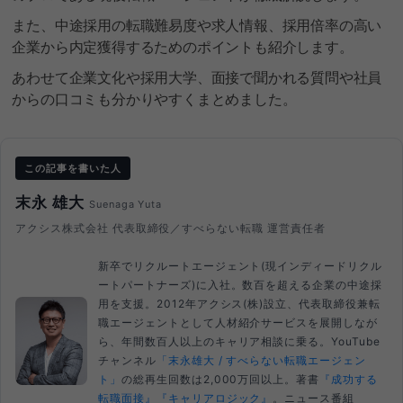
また、中途採用の転職難易度や求人情報、採用倍率の高い
企業から内定獲得するためのポイントも紹介します。
あわせて企業文化や採用大学、面接で聞かれる質問や社員
からの口コミも分かりやすくまとめました。
この記事を書いた人
末永 雄大
Suenaga Yuta
アクシス株式会社 代表取締役／すべらない転職 運営責任者
新卒でリクルートエージェント(現インディードリクル
ートパートナーズ)に入社。数百を超える企業の中途採
用を支援。2012年アクシス(株)設立、代表取締役兼転
職エージェントとして人材紹介サービスを展開しなが
ら、年間数百人以上のキャリア相談に乗る。YouTube
チャンネル
「末永雄大 / すべらない転職エージェン
ト」
の総再生回数は2,000万回以上。著書
『成功する
転職面接』
『キャリアロジック』
。ニュース番組