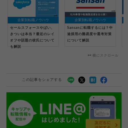
企業別転職ノウハウ
企業別転職ノウハウ
セールスフォースやばい、
Sansanに転職するには？中
マ
きついは本当？最近のレイ
途採用の難易度や選考対策
る
オフや話題の彼氏について
について解説
転
も解説
横にスクロール
この記事をシェアする