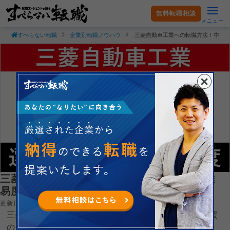
無料転職相談
メニュー
すべらない転職
企業別転職ノウハウ
三菱自動車工業への転職方法！中途
三菱自動車工業への転職方法！中途採用の難
易度・求人情報を徹底解説！
更新日：2025.02.01
三菱自動車工業株式会社へ転職するコツを就職・転職支援
のプロである現役転職エージェントが徹底解説します。