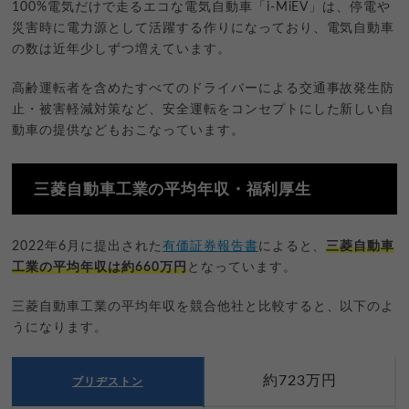
100%電気だけで走るエコな電気自動車「i-MiEV」は、停電や
災害時に電力源として活躍する作りになっており、電気自動車
の数は近年少しずつ増えています。
高齢運転者を含めたすべてのドライバーによる交通事故発生防
止・被害軽減対策など、安全運転をコンセプトにした新しい自
動車の提供などもおこなっています。
三菱自動車工業の平均年収・福利厚生
2022年6月に提出された
有価証券報告書
によると、
三菱自動車
工業の平均年収は約660万円
となっています。
三菱自動車工業の平均年収を競合他社と比較すると、以下のよ
うになります。
約723万円
ブリヂストン