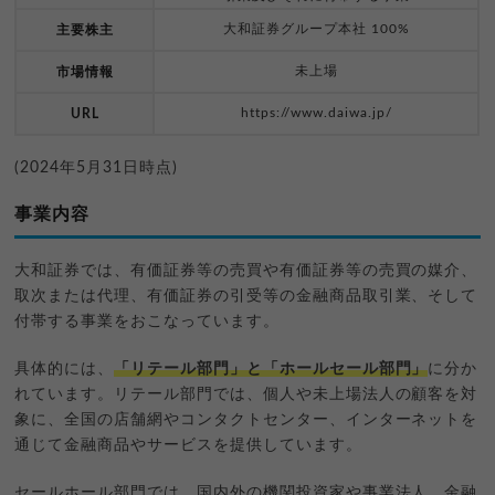
大和証券グループ本社 100%
主要株主
未上場
市場情報
https://www.daiwa.jp/
URL
(2024年5月31日時点)
事業内容
大和証券では、有価証券等の売買や有価証券等の売買の媒介、
取次または代理、有価証券の引受等の金融商品取引業、そして
付帯する事業をおこなっています。
具体的には、
「リテール部門」と「ホールセール部門」
に分か
れています。リテール部門では、個人や未上場法人の顧客を対
象に、全国の店舗網やコンタクトセンター、インターネットを
通じて金融商品やサービスを提供しています。
セールホール部門では、国内外の機関投資家や事業法人、金融