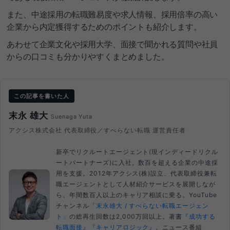
また、中途採用の転職難易度や求人情報、採用倍率の高い
企業から内定獲得するためのポイントも紹介します。
あわせて企業文化や採用大学、面接で聞かれる質問や社員
からの口コミも分かりやすくまとめました。
この記事を書いた人
末永 雄大
Suenaga Yuta
アクシス株式会社 代表取締役／すべらない転職 運営責任者
新卒でリクルートエージェント(現インディードリクル
ートパートナーズ)に入社。数百を超える企業の中途採
用を支援。2012年アクシス(株)設立、代表取締役兼転
職エージェントとして人材紹介サービスを展開しなが
ら、年間数百人以上のキャリア相談に乗る。YouTube
チャンネル
「末永雄大 / すべらない転職エージェン
ト」
の総再生回数は2,000万回以上。著書
『成功する
転職面接』
『キャリアロジック』
。ニュース番組