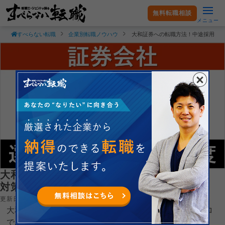
無料転職相談
メニュー
すべらない転職
企業別転職ノウハウ
大和証券への転職方法！中途採用の
大和証券への転職方法！中途採用の難易度・
対策方法を解説！
更新日：2025.03.23
大和証券株式会社へ転職するコツを就職・転職支援のプロ
である現役転職エージェントが徹底解説します。