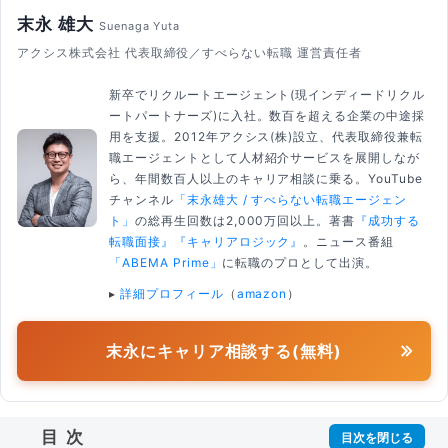
末永 雄大
Suenaga Yuta
アクシス株式会社 代表取締役／すべらない転職 運営責任者
新卒でリクルートエージェント(現インディードリクル
ートパートナーズ)に入社。数百を超える企業の中途採
用を支援。2012年アクシス(株)設立、代表取締役兼転
職エージェントとして人材紹介サービスを展開しなが
ら、年間数百人以上のキャリア相談に乗る。YouTube
チャンネル
「末永雄大 / すべらない転職エージェン
ト」
の総再生回数は2,000万回以上。著書
『成功する
転職面接』
『キャリアロジック』
。ニュース番組
「ABEMA Prime」
に転職のプロとして出演。
▸
詳細プロフィール
（
amazon
）
末永にキャリア相談する(無料)
目次