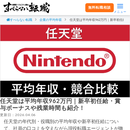
無料転職相談
メニュー
すべらない転職
企業の平均年収
任天堂は平均年収962万円｜新卒初任給
任天堂は平均年収962万円｜新卒初任給・賞
与ボーナスや残業時間も紹介！
更新日：2026.04.06
任天堂の年代別・役職別の平均年収や新卒初任給につい
て、社員の口コミを交えながら現役転職エージェントが徹