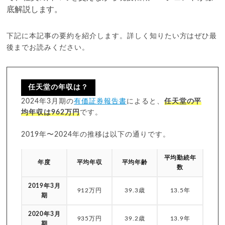
底解説します。
下記に本記事の要約を紹介します。詳しく知りたい方はぜひ最
後までお読みください。
任天堂の年収は？
2024年3月期の
有価証券報告書
によると、
任天堂の平
均年収は962万円
です。
2019年〜2024年の推移は以下の通りです。
平均勤続年
年度
平均年収
平均年齢
数
2019年3月
912万円
39.3歳
13.5年
期
2020年3月
935万円
39.2歳
13.9年
期