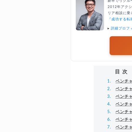
新卒でリクル
2012年ア
リア相談に乗る
『成功する転
▸
詳細プロフ
目次
ベンチ
ベンチ
ベンチ
ベンチ
ベンチ
ベンチ
ベンチ