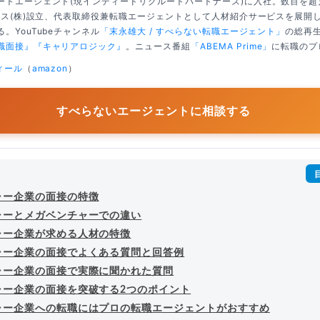
ートエージェント(現インディードリクルートパートナーズ)に入社。数百を
クシス(株)設立、代表取締役兼転職エージェントとして人材紹介サービスを展開
。YouTubeチャンネル
「末永雄大 / すべらない転職エージェント」
の総再生
職面接』
『キャリアロジック』
。ニュース番組
「ABEMA Prime」
に転職のプ
ィール
（
amazon
）
すべらないエージェントに相談する
ャー企業の面接の特徴
ャーとメガベンチャーでの違い
ャー企業が求める人材の特徴
ャー企業の面接でよくある質問と回答例
ャー企業の面接で実際に聞かれた質問
ャー企業の面接を突破する2つのポイント
ャー企業への転職にはプロの転職エージェントがおすすめ