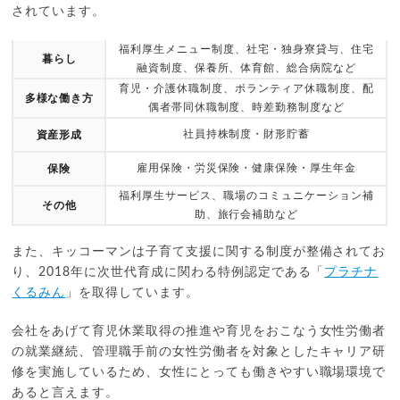
されています。
福利厚生メニュー制度、社宅・独身寮貸与、住宅
暮らし
融資制度、保養所、体育館、総合病院など
育児・介護休職制度、ボランティア休職制度、配
多様な働き方
偶者帯同休職制度、時差勤務制度など
社員持株制度・財形貯蓄
資産形成
雇用保険・労災保険・健康保険・厚生年金
保険
福利厚生サービス、職場のコミュニケーション補
その他
助、旅行会補助など
また、キッコーマンは子育て支援に関する制度が整備されてお
り、2018年に次世代育成に関わる特例認定である「
プラチナ
くるみん
」を取得しています。
会社をあげて育児休業取得の推進や育児をおこなう女性労働者
の就業継続、管理職手前の女性労働者を対象としたキャリア研
修を実施しているため、女性にとっても働きやすい職場環境で
あると言えます。