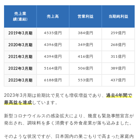
売上業
売上高
営業利益
当期純利益
績(連結)
4535億円
384億円
259億円
2019年3月期
4396億円
349億円
268億円
2020年3月期
4394億円
416億円
311億円
2021年3月期
5164億円
506億円
389億円
2022年3月期
6188億円
553億円
437億円
2023年3月期
2023年3月期は前期比で見ても増収増益であり、
過去4年間で
最高益を達成
しています。
新型コロナウイルスの感染拡大により、幾度も緊急事態宣言が
発出され、調味料を多く消費する外食産業が落ち込みました。
そのような状況ですが、日本国内の巣ごもりで高まった家庭内