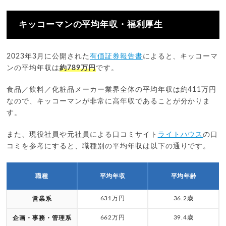
キッコーマンの平均年収・福利厚生
2023年3月に公開された
有価証券報告書
によると、キッコーマ
ンの平均年収は
約789万円
です。
食品／飲料／化粧品メーカー業界全体の平均年収は約411万円
なので、キッコーマンが非常に高年収であることが分かりま
す。
また、現役社員や元社員による口コミサイト
ライトハウス
の口
コミを参考にすると、職種別の平均年収は以下の通りです。
職種
平均年収
平均年齢
631万円
36.2歳
営業系
662万円
39.4歳
企画・事務・管理系