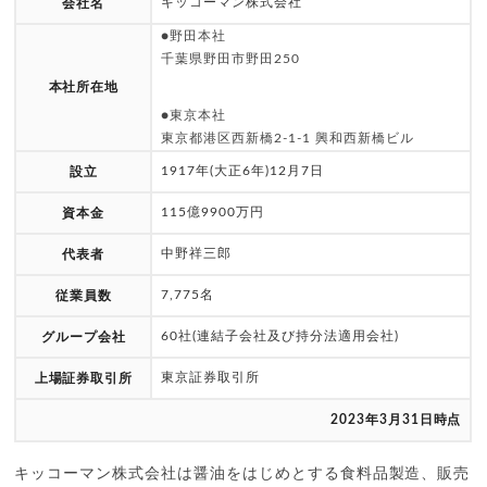
キッコーマン株式会社
会社名
●野田本社
千葉県野田市野田250
本社所在地
●東京本社
東京都港区西新橋2-1-1 興和西新橋ビル
1917年(大正6年)12月7日
設立
115億9900万円
資本金
中野祥三郎
代表者
7,775名
従業員数
60社(連結子会社及び持分法適用会社)
グループ会社
東京証券取引所
上場証券取引所
2023年3月31日時点
キッコーマン株式会社は醤油をはじめとする食料品製造、販売