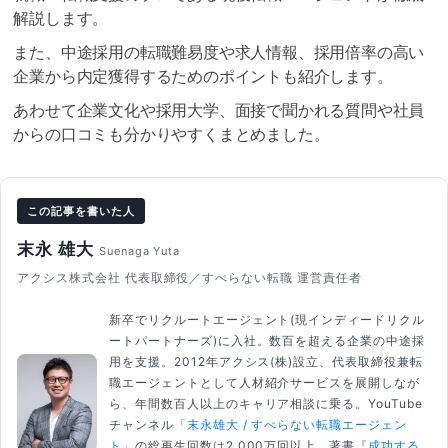
解説します。
また、中途採用の転職難易度や求人情報、採用倍率の高い
企業から内定獲得するためのポイントも紹介します。
あわせて企業文化や採用大学、面接で聞かれる質問や社員
からの口コミも分かりやすくまとめました。
この記事を書いた人
末永 雄大
Suenaga Yuta
アクシス株式会社 代表取締役／すべらない転職 運営責任者
新卒でリクルートエージェント(現インディードリクル
ートパートナーズ)に入社。数百を超える企業の中途採
用を支援。2012年アクシス(株)設立、代表取締役兼転
職エージェントとして人材紹介サービスを展開しなが
ら、年間数百人以上のキャリア相談に乗る。YouTube
チャンネル
「末永雄大 / すべらない転職エージェン
ト」
の総再生回数は2,000万回以上。著書
『成功する