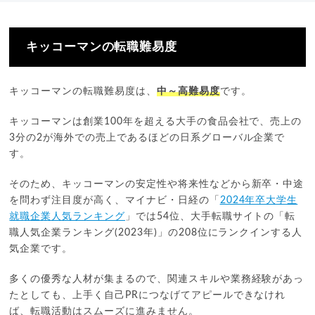
キッコーマンの転職難易度
キッコーマンの転職難易度は、
中～高難易度
です。
キッコーマンは創業100年を超える大手の食品会社で、売上の
3分の2が海外での売上であるほどの日系グローバル企業で
す。
そのため、キッコーマンの安定性や将来性などから新卒・中途
を問わず注目度が高く、マイナビ・日経の「
2024年卒大学生
就職企業人気ランキング
」では54位、大手転職サイトの「転
職人気企業ランキング(2023年)」の208位にランクインする人
気企業です。
多くの優秀な人材が集まるので、関連スキルや業務経験があっ
たとしても、上手く自己PRにつなげてアピールできなけれ
ば、転職活動はスムーズに進みません。