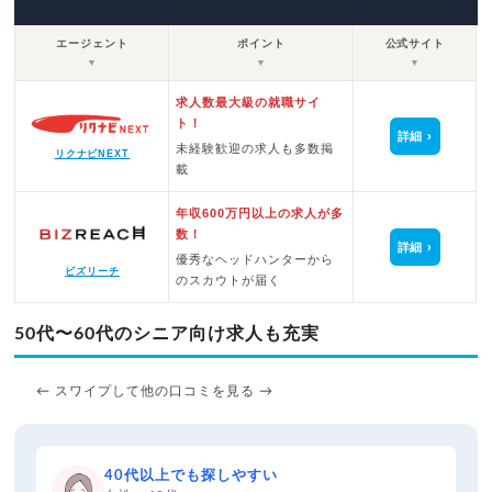
エージェント
ポイント
公式サイト
▼
▼
▼
求人数最大級の就職サイ
ト！
詳細
未経験歓迎の求人も多数掲
リクナビNEXT
載
年収600万円以上の求人が多
数！
詳細
優秀なヘッドハンターから
ビズリーチ
のスカウトが届く
50代〜60代のシニア向け求人も充実
← スワイプして他の口コミを見る →
40代以上でも探しやすい