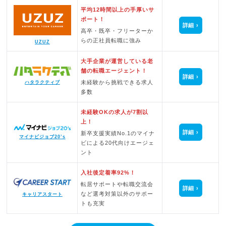
平均12時間以上の手厚いサ
ポート！
詳細
高卒・既卒・フリーターか
らの正社員転職に強み
UZUZ
大手企業が運営している老
舗の転職エージェント！
詳細
未経験から挑戦できる求人
ハタラクティブ
多数
未経験OKの求人が7割以
上！
詳細
新卒支援実績No.1のマイナ
マイナビジョブ20’s
ビによる20代向けエージェ
ント
入社後定着率92%！
転居サポートや転職交流会
詳細
など選考対策以外のサポー
キャリアスタート
トも充実