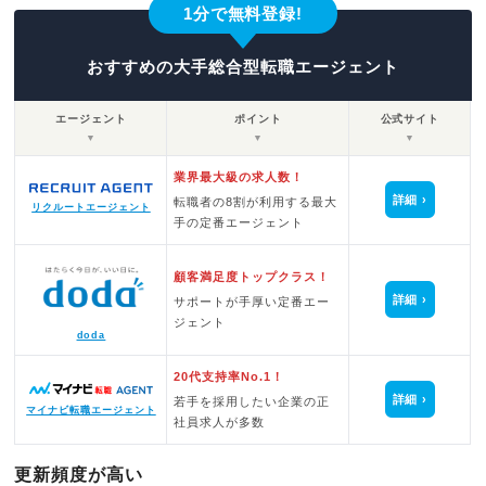
1分で無料登録!
おすすめの大手総合型転職エージェント
エージェント
ポイント
公式サイト
▼
▼
▼
業界最大級の求人数！
詳細
転職者の8割が利用する最大
リクルートエージェント
手の定番エージェント
顧客満足度トップクラス！
詳細
サポートが手厚い定番エー
ジェント
doda
20代支持率No.1！
詳細
若手を採用したい企業の正
マイナビ転職エージェント
社員求人が多数
更新頻度が高い