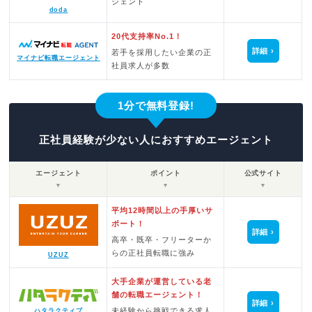
ジェント
doda
20代支持率No.1！
詳細
若手を採用したい企業の正
マイナビ転職エージェント
社員求人が多数
1分で無料登録!
正社員経験が少ない人におすすめエージェント
エージェント
ポイント
公式サイト
▼
▼
▼
平均12時間以上の手厚いサ
ポート！
詳細
高卒・既卒・フリーターか
らの正社員転職に強み
UZUZ
大手企業が運営している老
舗の転職エージェント！
詳細
未経験から挑戦できる求人
ハタラクティブ