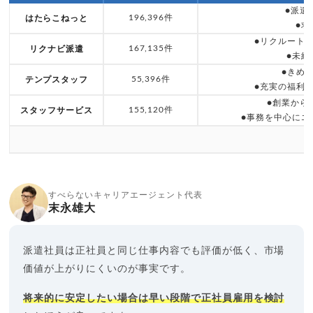
●派遣
196,396件
はたらこねっと
●求
●リクルート
167,135件
リクナビ派遣
●未経
●きめ
55,396件
テンプスタッフ
●充実の福利
●創業から
155,120件
スタッフサービス
●事務を中心にエ
すべらないキャリアエージェント代表
末永雄大
派遣社員は正社員と同じ仕事内容でも評価が低く、市場
価値が上がりにくいのが事実です。
将来的に安定したい場合は早い段階で正社員雇用を検討