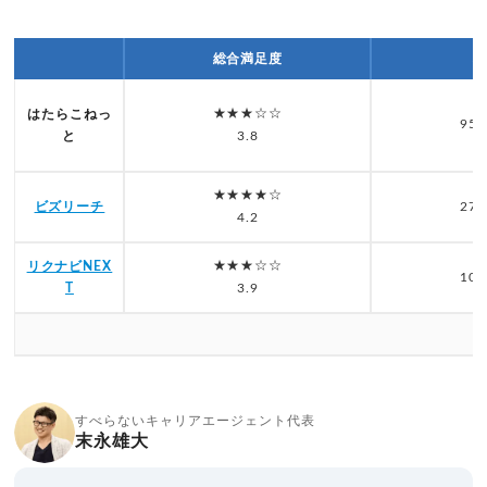
総合満足度
★★★☆☆
はたらこねっ
956
と
3.8
★★★★☆
ビズリーチ
277
4.2
★★★☆☆
リクナビNEX
107
T
3.9
すべらないキャリアエージェント代表
末永雄大