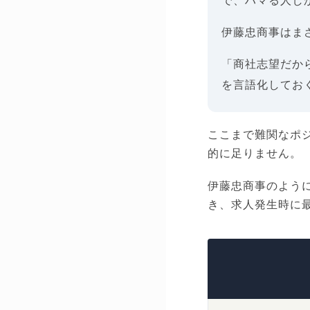
で、ハマる人し
伊藤忠商事はま
「商社志望だか
を言語化してお
ここまで難関なポ
的に足りません。
伊藤忠商事のよう
き、求人発生時に