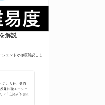
を解説
ージェントが徹底解説しま
ズ)に入社。数百
締役兼転職エージェ
リア相談に乗る。
...続きを読む
再生回数は2,000