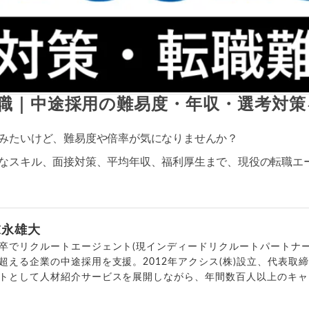
職｜中途採用の難易度・年収・選考対策
みたいけど、難易度や倍率が気になりませんか？
なスキル、面接対策、平均年収、福利厚生まで、現役の転職エ
末永雄大
卒でリクルートエージェント(現インディードリクルートパートナー
超える企業の中途採用を支援。2012年アクシス(株)設立、代表取
トとして人材紹介サービスを展開しながら、年間数百人以上のキャ
outubeチャンネル「
末永雄大 / すべらない転職エージェント
」の総
回以上。著書「
成功する転職面接
」「
キャリアロジック
」