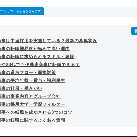
詳細プロフィール
（
amazon
）
アフィリエイト広告を含みます
商事は中途採用を実施している？最新の募集状況
商事の転職難易度が極めて高い理由
商事の転職に求められるスキル・経験
卒や20代でも伊藤忠商事に転職できる？
商事の選考フロー・面接対策
商事の平均年収・賞与・福利厚生
商事の社風・働きがい
商事の事業内容とグループ会社
商事の採用大学・学歴フィルター
商事への転職を成功させる3つのコツ
商事の転職に関するよくある質問