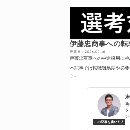
伊藤忠商事への転
更新日：2026.05.16
伊藤忠商事への中途採用に挑
本記事では転職難易度や必要
す。
新
を
ン
この記事を書いた人
Y
万