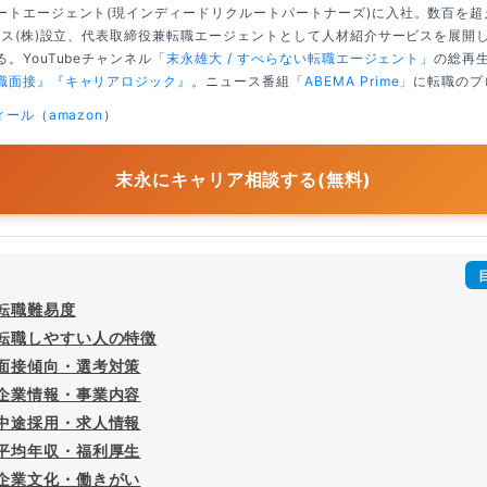
ートエージェント(現インディードリクルートパートナーズ)に入社。数百を
クシス(株)設立、代表取締役兼転職エージェントとして人材紹介サービスを展開
。YouTubeチャンネル
「末永雄大 / すべらない転職エージェント」
の総再生
職面接』
『キャリアロジック』
。ニュース番組
「ABEMA Prime」
に転職のプ
ィール
（
amazon
）
末永にキャリア相談する(無料)
の転職難易度
へ転職しやすい人の特徴
の面接傾向・選考対策
の企業情報・事業内容
の中途採用・求人情報
の平均年収・福利厚生
の企業文化・働きがい