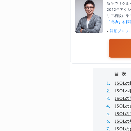
新卒でリクル
2012年ア
リア相談に乗る
『成功する転
▸
詳細プロフ
目次
JSOL
JSOL
JSOL
JSOL
JSOL
JSOL
JSOL