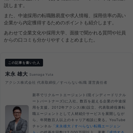
説します。
また、中途採用の転職難易度や求人情報、採用倍率の高い
企業から内定獲得するためのポイントも紹介します。
あわせて企業文化や採用大学、面接で聞かれる質問や社員
からの口コミも分かりやすくまとめました。
この記事を書いた人
末永 雄大
Suenaga Yuta
アクシス株式会社 代表取締役／すべらない転職 運営責任者
新卒でリクルートエージェント(現インディードリクル
ートパートナーズ)に入社。数百を超える企業の中途採
用を支援。2012年アクシス(株)設立、代表取締役兼転
職エージェントとして人材紹介サービスを展開しなが
ら、年間数百人以上のキャリア相談に乗る。YouTube
チャンネル
「末永雄大 / すべらない転職エージェン
ト」
の総再生回数は2,000万回以上。著書
『成功する