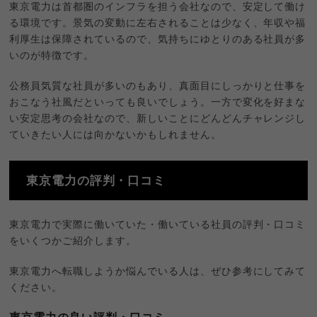
東京電力は首都圏のインフラを担う会社なので、安定して働け
る環境です。景気の変動に左右されることは少なく、年収や福
利厚生は保障されているので、気持ちにゆとりのある社員が多
いのが特徴です。
公務員気質な社員が多いのもあり、真面目にしっかりと仕事を
おこなう社風だといっても良いでしょう。一方で変化を好まな
い安定思考の会社なので、新しいことにどんどんチャレンジし
ていきたい人には向かないかもしれません。
東京電力の評判・口コミ
東京電力で実際に働いていた・働いている社員の評判・口コミ
をいくつかご紹介します。
東京電力へ転職しようか悩んでいる人は、ぜひ参考にしてみて
ください。