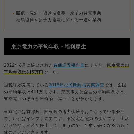
賠償・廃炉・復興推進等・原子力発電事業
福島復興や原子力発電に関する一連の業務
東京電力の平均年収・福利厚生
2022年6月に提出された
有価証券報告書
によると、
東京電力の
平均年収は815万円
でした。
国税庁が発表している
2018年の民間給与実態調査
では、全国
の平均年収は441万円です。東京電力と全国の平均年収では、
東京電力のほうが圧倒的に高いことがわかります。
東京電力は首都圏、関東圏の電力供給をおこなっている会社
で、いわばインフラの要です。不安定な電力の供給では、生活
だけでなく経済が停止してしまうので、年収が高くなるのも当
然のことだと言えます。