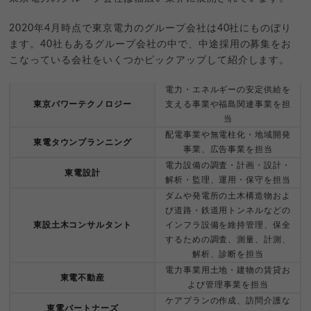
2020年4月時点で東京電力のグループ会社は40社にものぼり
ます。40社もあるグループ会社の中で、中途採用の募集をお
こなっている会社をいくつかピックアップして紹介します。
電力・エネルギーの安定供給を
東京パワーテクノロジー
支える事業や福島関連事業を担
当
配電事業や無電柱化・地域開発
東電タウンプランニング
事業、広告事業を担当
電力設備の調査・計画・設計・
東電設計
解析・監理、運用・保守を担当
ダムや発電所の土木構造物およ
び道路・鉄道用トンネルなどの
東設土木コンサルタント
インフラ設備を維持管理、保全
するための調査、測量、計測、
解析、診断を担当
電力事業用土地・建物の賃貸お
東電不動産
よび管理事業を担当
ケアプランの作成、訪問介護な
東電パートナーズ