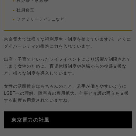
独身寮・家族寮
社員食堂
ファミリーデイ……など
東京電力では様々な福利厚生・制度を整えていますが、とくに
ダイバーシティの推進に力を入れています。
出産・子育てといったライフイベントにより活躍が制限されて
しまう女性のために、育児休職制度や休職からの復帰支援な
ど、様々な制度を導入しています。
女性の活躍推進はもちろんのこと、若手が働きやすいように
LGBTへの理解、障害者の雇用拡大、仕事と介護の両立を支援
する制度も用意されていますね。
東京電力の社風