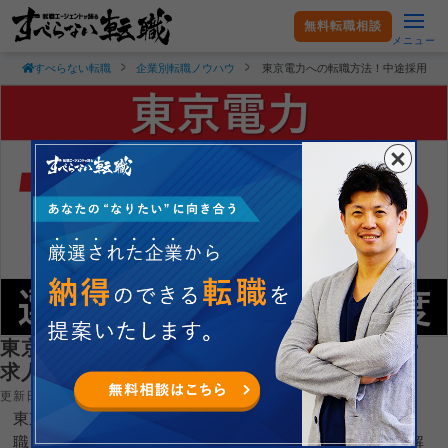
無料転職相談
メニュー
すべらない転職
企業別転職ノウハウ
東京電力への転職方法！中途採用の
東京電力への転職方法！中途採用の難易度や
求人情報を徹底解説！
更新日：2025.04.27
東京電力ホールディングス株式会社へ転職するコツを就
職・転職支援のプロである現役転職エージェントが徹底解