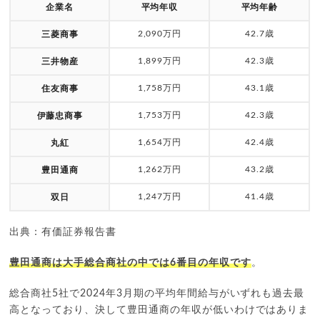
企業名
平均年収
平均年齢
2,090万円
42.7歳
三菱商事
1,899万円
42.3歳
三井物産
1,758万円
43.1歳
住友商事
1,753万円
42.3歳
伊藤忠商事
1,654万円
42.4歳
丸紅
1,262万円
43.2歳
豊田通商
1,247万円
41.4歳
双日
出典：有価証券報告書
豊田通商は大手総合商社の中では6番目の年収です
。
総合商社5社で2024年3月期の平均年間給与がいずれも過去最
高となっており、決して豊田通商の年収が低いわけではありま