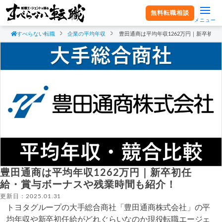
無料転職相談
メニュー
すべらない転職
企業の平均年収
豊田通商は平均年収1262万円｜新卒初
豊田通商は平均年収1262万円｜新卒初任
給・賞与ボーナスや残業時間も紹介！
更新日：2025.01.31
トヨタグループの大手総合商社「豊田通商株式会社」の平
均年収や新卒初任給がどれぐらいなのか現役転職エージェ