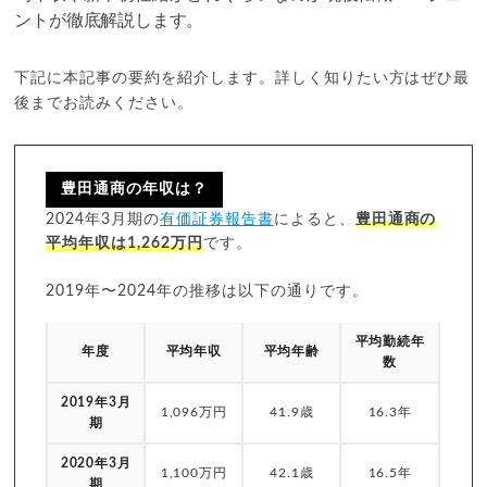
ントが徹底解説します。
下記に本記事の要約を紹介します。詳しく知りたい方はぜひ最
後までお読みください。
豊田通商の年収は？
2024年3月期の
有価証券報告書
によると、
豊田通商の
平均年収は1,262万円
です。
2019年〜2024年の推移は以下の通りです。
平均勤続年
年度
平均年収
平均年齢
数
2019年3月
1,096万円
41.9歳
16.3年
期
2020年3月
1,100万円
42.1歳
16.5年
期