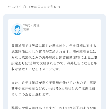
← スワイプして他の口コミを見る →
20代・男性
営業
豊田通商では等級に応じた基本給と、年次目標に対する
成果評価に応じた賞与が支給されます。海外駐在員には
みなし残業代こみの海外加給と家賃補助(都市による上限
設定あり)が追加で支給されるので、海外赴任になると年
収が倍近くになるイメージです。
また、近年は業績が良く年収額が伸びているので、三菱
商事や三井物産などのいわゆる5大商社との年収差は縮
まりつつあると感じます。
配属先や個人差はありますが、おおむね以下のような年