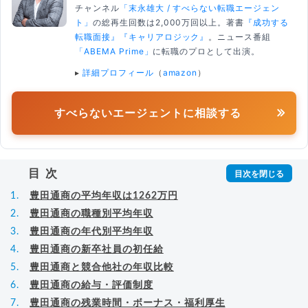
チャンネル
「末永雄大 / すべらない転職エージェン
ト」
の総再生回数は2,000万回以上。著書
『成功する
転職面接』
『キャリアロジック』
。ニュース番組
「ABEMA Prime」
に転職のプロとして出演。
▸
詳細プロフィール
（
amazon
）
すべらないエージェントに相談する
目次
豊田通商の平均年収は1262万円
豊田通商の職種別平均年収
豊田通商の年代別平均年収
豊田通商の新卒社員の初任給
豊田通商と競合他社の年収比較
豊田通商の給与・評価制度
豊田通商の残業時間・ボーナス・福利厚生