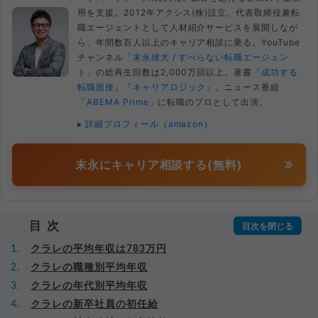
用を支援。2012年アクシス(株)設立、代表取締役兼転
職エージェントとして人材紹介サービスを展開しなが
ら、年間数百人以上のキャリア相談に乗る。YouTube
チャンネル
「末永雄大 / すべらない転職エージェン
ト」
の総再生回数は2,000万回以上。著書
『成功する
転職面接』
『キャリアロジック』
。ニュース番組
「ABEMA Prime」
に転職のプロとして出演。
▸
詳細プロフィール
（
amazon
）
末永にキャリア相談する(無料)
目次
クラレの平均年収は783万円
クラレの職種別平均年収
クラレの年代別平均年収
クラレの新卒社員の初任給