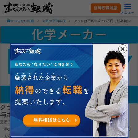
無料転職相談
メニュー
すべらない転職
企業の平均年収
クラレは平均年収783万円｜新卒初任給
クラレは平均年収783万円｜新卒初任給・賞
与ボーナスや残業時間も紹介！
更新日：2025.02.28
株式会社クラレの平均年収や新卒初任給がどれくらいなの
か現役転職エージェントが徹底解説します。