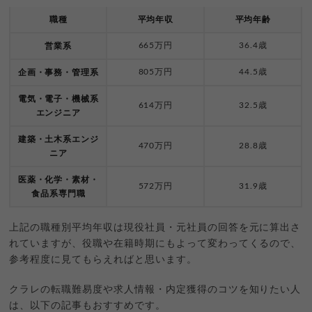
職種
平均年収
平均年齢
665万円
36.4歳
営業系
805万円
44.5歳
企画・事務・管理系
電気・電子・機械系
614万円
32.5歳
エンジニア
建築・土木系エンジ
470万円
28.8歳
ニア
医薬・化学・素材・
572万円
31.9歳
食品系専門職
上記の職種別平均年収は現役社員・元社員の回答を元に算出さ
れていますが、役職や在籍時期にもよって変わってくるので、
参考程度に見てもらえればと思います。
クラレの転職難易度や求人情報・内定獲得のコツを知りたい人
は、以下の記事もおすすめです。