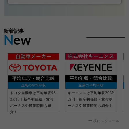
新着記事
N
ew
企業の平均年収
企業の平均年収
トヨタ自動車は平均年収98
キーエンスは平均年収2039
パ
2万円｜新卒初任給・賞与
万円｜新卒初任給・賞与ボ
収
ボーナスや残業時間も紹
ーナスや残業時間も紹介！
給
介！
横にスクロール