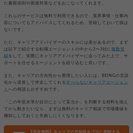
た書類添削や面接対策などをおこなってくれます。
これらのサービスは無料で利用できるので、業界事情・仕事内
容についてもアドバイスしてくれるため、登録しておいて損は
ないです。
ただ、キャリアアドバイザーのスキルには差があるので、まず
は以下で紹介する転職エージェントの中から2〜3社に
複数登
録
をして、実際にキャリアアドバイザーに会ってみた上で、サ
ポートを任せるエージェントを絞り込むと良いです。
また、キャリアの方向性から整理したい人には、BEINGの言語
化から逆算して伴走してくれる
すべらないキャリアエージェン
ト
への相談もおすすめです。
「この年収水準が自分にとって妥当か」を判断する材料を揃え
てから動きたいなら、まずは無料のキャリア相談で市場価値を
棚卸ししておくと失敗しにくくなります。
【完全無料】キャリアの方向性をプロに相談する