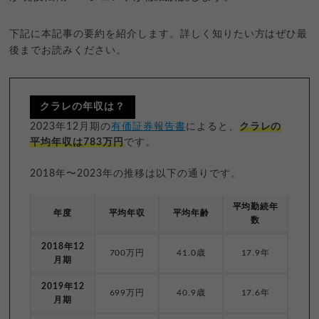
下記に本記事の要約を紹介します。詳しく知りたい方はぜひ最
後までお読みください。
クラレの年収は？
2023年12月期の
有価証券報告書
によると、
クラレの
平均年収は783万円
です。
2018年〜2023年の推移は以下の通りです。
平均勤続年
年度
平均年収
平均年齢
数
2018年12
700万円
41.0歳
17.9年
月期
2019年12
699万円
40.9歳
17.6年
月期