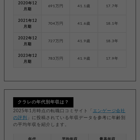
2020年12
691万円
41.1歳
17.7年
月期
2021年12
704万円
41.6歳
18.1年
月期
2022年12
727万円
41.9歳
18.3年
月期
2023年12
783万円
41.9歳
17.9年
月期
クラレの年代別年収は？
2025年1月時点の転職口コミサイト「
エンゲージ会社
の評判
」に投稿されている年収データを参考に年齢別
の平均年収を紹介します。
年代
平均年収
最高年収