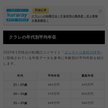
関連記事
クラレへの転職方法！中途採用の難易度・求人情報
を徹底解説！
クラレの年代別平均年収
2025年1月時点の転職口コミサイト「
エンゲージ会社の評判
」
に投稿されている年収データを参考に年齢別の平均年収を紹介
します。
年代
平均年収
最高年収
486万円
650万円
25～29歳
579万円
850万円
30～34歳
698万円
960万円
35～39歳