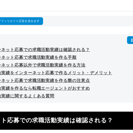
outubeチャンネル「
末永雄大 / すべらない転職エージェント
」の総
回以上。著書「
成功する転職面接
」「
キャリアロジック
」
詳細プロフィール
（
amazon
）
アフィリエイト広告を含みます
ーネット応募での求職活動実績は確認される？
ーネット応募で求職活動実績を作る手順
ーネット応募以外で求職活動実績を作る方法
動実績をインターネット応募で作るメリット・デメリット
ーネット応募で求職活動実績を作る際の注意点
動実績を作るなら転職エージェントがおすすめ
動実績に関するよくある質問
ット応募での求職活動実績は確認される？