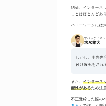
結論、インターネ
ことはほとんどあ
ハローワークには
すべらないキャ
末永雄大
しかし、申告内
付け確認をされ
また、
インターネ
能性がある
ため注
不正受給した際の
ある
」で詳しく解