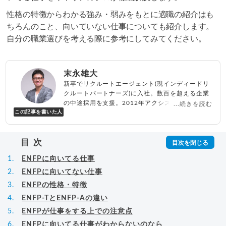
性格の特徴からわかる強み・弱みをもとに適職の紹介はも
ちろんのこと、向いていない仕事についても紹介します。
自分の職業選びを考える際に参考にしてみてください。
末永雄大
新卒でリクルートエージェント(現インディードリ
クルートパートナーズ)に入社。数百を超える企業
の中途採用を支援。2012年アクシス(株)設立、代
...続きを読む
この記事を書いた人
表取締役兼転職エージェントとして人材紹介サー
ビスを展開しながら、年間数百人以上のキャリア
相談に乗る。Youtubeチャンネル「
末永雄大 / す
目次
べらない転職エージェント
」の総再生回数は2,000
万回以上。著書「
成功する転職面接
」「
キャリア
ENFPに向いてる仕事
ロジック
」
▸
詳細プロフィール
（
amazon
）
ENFPに向いてない仕事
ENFPの性格・特徴
ENFP-TとENFP-Aの違い
ENFPが仕事をする上での注意点
ENFPに向いてる仕事がわからないのなら