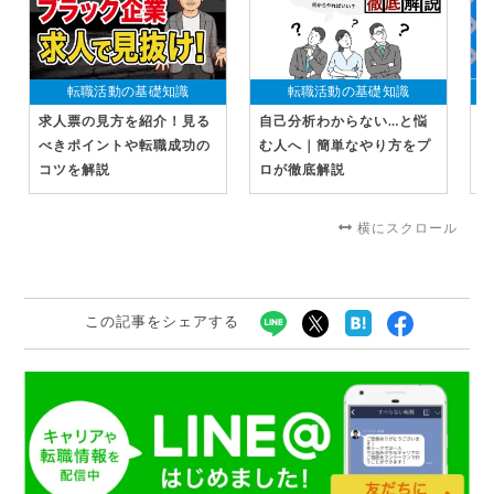
転職活動の基礎知識
転職活動の基礎知識
求人票の見方を紹介！見る
自己分析わからない…と悩
I
べきポイントや転職成功の
む人へ｜簡単なやり方をプ
で
コツを解説
ロが徹底解説
場
説
横にスクロール
この記事をシェアする