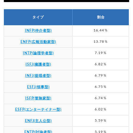
タイプ
割合
16.44％
INFP(仲介者型)
13.78％
ENFP(広報活動家型)
7.19％
INTP(論理学者型)
6.82％
ISFJ(擁護者型)
6.79％
INFJ(提唱者型)
6.75％
ESFJ(領事型)
6.74％
ISFP(冒険家型)
6.02％
ESFP(エンターテイナー型)
5.59％
ENFJ(主人公型)
5.19％
ENTP(討論者型)