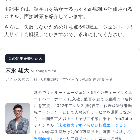
本記事では、語学力を活かせるおすすめ職種や評価される
スキル、面接対策を紹介しています。
さらに、失敗しないための注意点や転職エージェント・求
人サイトも解説していますので、参考にしてください。
この記事を書いた人
末永 雄大
Suenaga Yuta
アクシス株式会社 代表取締役／すべらない転職 運営責任者
新卒でリクルートエージェント(現インディードリクル
ートパートナーズ)に入社。数百を超える企業の中途採
用を支援。2012年アクシス(株)設立、代表取締役兼転
職エージェントとして人材紹介サービスを展開しなが
ら、年間数百人以上のキャリア相談に乗る。YouTube
チャンネル
「末永雄大 / すべらない転職エージェン
ト」
の総再生回数は2,000万回以上。著書
『成功する
転職面接』
『キャリアロジック』
。ニュース番組