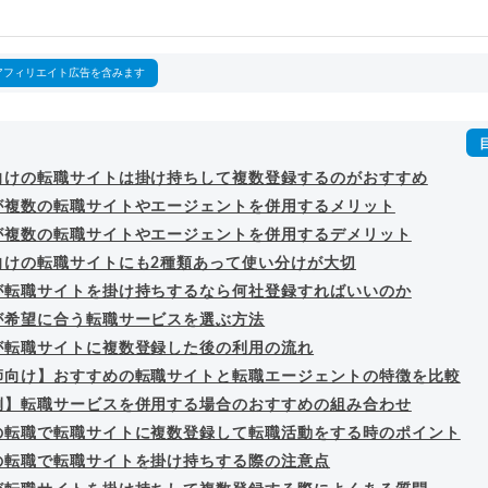
outubeチャンネル「
末永雄大 / すべらない転職エージェント
」の総
回以上。著書「
成功する転職面接
」「
キャリアロジック
」
詳細プロフィール
（
amazon
）
アフィリエイト広告を含みます
向けの転職サイトは掛け持ちして複数登録するのがおすすめ
が複数の転職サイトやエージェントを併用するメリット
が複数の転職サイトやエージェントを併用するデメリット
向けの転職サイトにも2種類あって使い分けが大切
が転職サイトを掛け持ちするなら何社登録すればいいのか
が希望に合う転職サービスを選ぶ方法
が転職サイトに複数登録した後の利用の流れ
師向け】おすすめの転職サイトと転職エージェントの特徴を比較
例】転職サービスを併用する場合のおすすめの組み合わせ
の転職で転職サイトに複数登録して転職活動をする時のポイント
の転職で転職サイトを掛け持ちする際の注意点