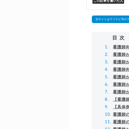
この記事を書いた人
Y
万
▸
当サイトはマイナビ等の
目次
看護師
看護師
看護師
看護師
看護師
看護師
看護師
【看護
【具体
看護師
看護師