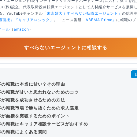
ートエージェント(現インディードリクルートパートナーズ)に入社。数百を
クシス(株)設立、代表取締役兼転職エージェントとして人材紹介サービスを展開
。YouTubeチャンネル
「末永雄大 / すべらない転職エージェント」
の総再生
職面接』
『キャリアロジック』
。ニュース番組
「ABEMA Prime」
に転職のプ
ィール
（
amazon
）
すべらないエージェントに相談する
卒の転職は本当に甘い？その理由
卒の転職が甘いと思われないためのコツ
卒が転職を成功させるための方法
卒の転職市場で勝ち抜くための求人選定
卒が面接を突破するためのポイント
卒の転職はキャリア相談サービスがおすすめ
卒の転職によくある質問