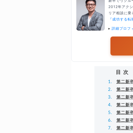
新卒でリクル
2012年ア
リア相談に乗る
『成功する転
▸
詳細プロフ
目次
第二新
第二新
第二新
第二新
第二新
第二新
第二新