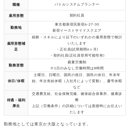
バトルシステムプランナー
職種
契約社員
雇用形態
東京都新宿区新宿6-27-30
勤務地
新宿イーストサイドスクエア
経験・スキルにより以下のいずれかの雇用形態で検討
いたします
雇用形態補
足
・正社員(試用期間6ヶ月)
・契約社員(正社員登用可能性有)
裁量労働制
勤務形態
※1日のみなし労働時間は8時間
土曜日、日曜日、国民の祝日、国民の休日、年末年
休日/休暇
始、年次有給休暇（入社月によって変動）、慶弔休暇
など
交通費支給、社会保険完備、健保組合保養所、健康診
断
待遇・福利
厚生
上記（労働条件）の詳細については面接時にお伝えい
たします
勤務地としては東京か大阪となっています。