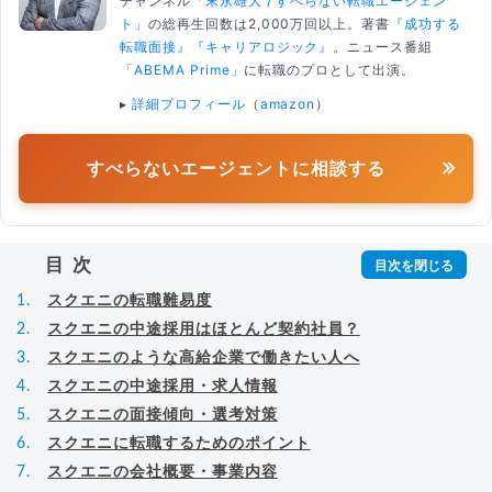
チャンネル
「末永雄大 / すべらない転職エージェン
ト」
の総再生回数は2,000万回以上。著書
『成功する
転職面接』
『キャリアロジック』
。ニュース番組
「ABEMA Prime」
に転職のプロとして出演。
▸
詳細プロフィール
（
amazon
）
すべらないエージェントに相談する
目次
スクエニの転職難易度
スクエニの中途採用はほとんど契約社員？
スクエニのような高給企業で働きたい人へ
スクエニの中途採用・求人情報
スクエニの面接傾向・選考対策
スクエニに転職するためのポイント
スクエニの会社概要・事業内容