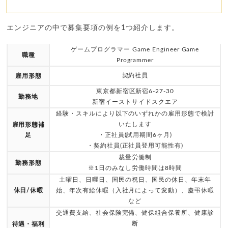
エンジニアの中で募集要項の例を1つ紹介します。
ゲームプログラマー Game Engineer Game
職種
Programmer
契約社員
雇用形態
東京都新宿区新宿6-27-30
勤務地
新宿イーストサイドスクエア
経験・スキルにより以下のいずれかの雇用形態で検討
いたします
雇用形態補
足
・正社員(試用期間6ヶ月)
・契約社員(正社員登用可能性有)
裁量労働制
勤務形態
※1日のみなし労働時間は8時間
土曜日、日曜日、国民の祝日、国民の休日、年末年
休日/休暇
始、年次有給休暇（入社月によって変動）、慶弔休暇
など
交通費支給、社会保険完備、健保組合保養所、健康診
断
待遇・福利