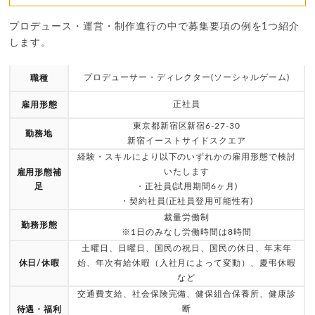
プロデュース・運営・制作進行の中で募集要項の例を1つ紹介
します。
プロデューサー・ディレクター(ソーシャルゲーム)
職種
正社員
雇用形態
東京都新宿区新宿6-27-30
勤務地
新宿イーストサイドスクエア
経験・スキルにより以下のいずれかの雇用形態で検討
いたします
雇用形態補
足
・正社員(試用期間6ヶ月)
・契約社員(正社員登用可能性有)
裁量労働制
勤務形態
※1日のみなし労働時間は8時間
土曜日、日曜日、国民の祝日、国民の休日、年末年
休日/休暇
始、年次有給休暇（入社月によって変動）、慶弔休暇
など
交通費支給、社会保険完備、健保組合保養所、健康診
断
待遇・福利