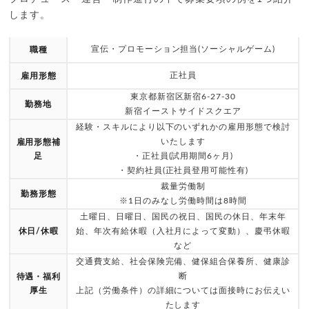
します。
宣伝・プロモーション担当(ソーシャルゲーム)
職種
正社員
雇用形態
東京都新宿区新宿6-27-30
勤務地
新宿イーストサイドスクエア
経験・スキルにより以下のいずれかの雇用形態で検討
いたします
雇用形態補
足
・正社員(試用期間6ヶ月)
・契約社員(正社員登用可能性有)
裁量労働制
勤務形態
※1日のみなし労働時間は8時間
土曜日、日曜日、国民の祝日、国民の休日、年末年
休日/休暇
始、年次有給休暇（入社月によって変動）、慶弔休暇
など
交通費支給、社会保険完備、健保組合保養所、健康診
断
待遇・福利
厚生
上記（労働条件）の詳細については面接時にお伝えい
たします