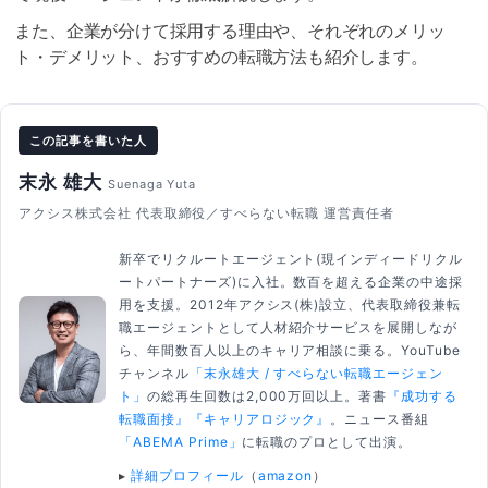
また、企業が分けて採用する理由や、それぞれのメリッ
ト・デメリット、おすすめの転職方法も紹介します。
この記事を書いた人
末永 雄大
Suenaga Yuta
アクシス株式会社 代表取締役／すべらない転職 運営責任者
新卒でリクルートエージェント(現インディードリクル
ートパートナーズ)に入社。数百を超える企業の中途採
用を支援。2012年アクシス(株)設立、代表取締役兼転
職エージェントとして人材紹介サービスを展開しなが
ら、年間数百人以上のキャリア相談に乗る。YouTube
チャンネル
「末永雄大 / すべらない転職エージェン
ト」
の総再生回数は2,000万回以上。著書
『成功する
転職面接』
『キャリアロジック』
。ニュース番組
「ABEMA Prime」
に転職のプロとして出演。
▸
詳細プロフィール
（
amazon
）