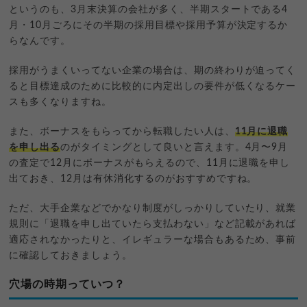
というのも、3月末決算の会社が多く、半期スタートである4
月・10月ごろにその半期の採用目標や採用予算が決定するか
らなんです。
採用がうまくいってない企業の場合は、期の終わりが迫ってく
ると目標達成のために比較的に内定出しの要件が低くなるケー
スも多くなりますね。
また、ボーナスをもらってから転職したい人は、
11月に退職
を申し出る
のがタイミングとして良いと言えます。4月〜9月
の査定で12月にボーナスがもらえるので、11月に退職を申し
出ておき、12月は有休消化するのがおすすめですね。
ただ、大手企業などでかなり制度がしっかりしていたり、就業
規則に「退職を申し出ていたら支払わない」など記載があれば
適応されなかったりと、イレギュラーな場合もあるため、事前
に確認しておきましょう。
穴場の時期っていつ？