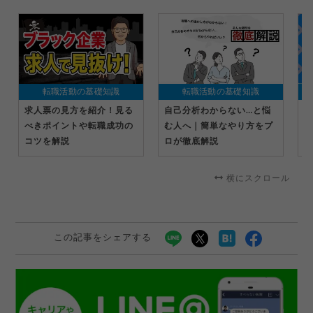
転職活動の基礎知識
転職活動の基礎知識
求人票の見方を紹介！見る
自己分析わからない…と悩
I
べきポイントや転職成功の
む人へ｜簡単なやり方をプ
で
コツを解説
ロが徹底解説
場
説
横にスクロール
この記事をシェアする