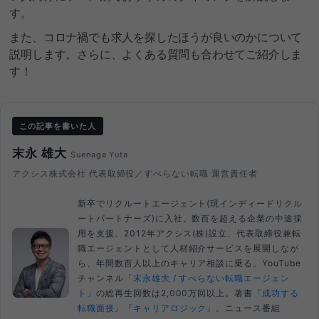
す。
また、コロナ禍でも求人を探したほうが良いのかについて
説明します。さらに、よくある質問も合わせてご紹介しま
す！
この記事を書いた人
末永 雄大
Suenaga Yuta
アクシス株式会社 代表取締役／すべらない転職 運営責任者
新卒でリクルートエージェント(現インディードリクル
ートパートナーズ)に入社。数百を超える企業の中途採
用を支援。2012年アクシス(株)設立、代表取締役兼転
職エージェントとして人材紹介サービスを展開しなが
ら、年間数百人以上のキャリア相談に乗る。YouTube
チャンネル
「末永雄大 / すべらない転職エージェン
ト」
の総再生回数は2,000万回以上。著書
『成功する
転職面接』
『キャリアロジック』
。ニュース番組