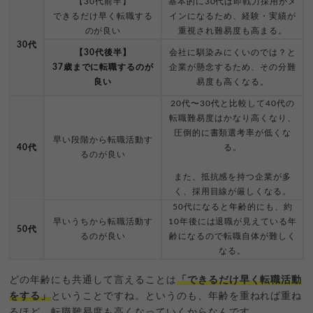
【30代前半】
基本的に30代は即戦力採用がメ
できるだけ早く転職する
インになるため、経験・実績が
のが良い
重視され難易度も高まる。
30代
【30代後半】
会社に馴染みにくいのでは？と
37歳までに転職するのが
企業が懸念するため、その分難
良い
易度も高くなる。
20代〜30代と比較して40代の
転職難易度はかなり高くなり、
圧倒的に書類選考率が低くな
早い段階から転職活動す
40代
る。
るのが良い
また、抵抗感を持つ企業が多
く、採用目線が厳しくなる。
50代になると年齢的にも、約
早いうちから転職活動す
10年後には退職が見えている年
50代
るのが良い
齢になるので転職自体が難しく
なる。
どの年齢にも共通して言えることは
「できるだけ早く転職活動
をする」
ということですね。というのも、年齢を重ねれば重ね
るほど、転職難易度も高くなっていくからなんです。