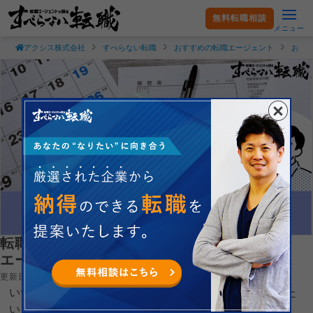
無料転職相談
メニュー
アクシス株式会社
すべらない転職
おすすめの転職エージェント
おす
転職しやすいベストな時期って？おすすめを
エージェントが解説！
更新日：2026.04.22
いつ転職活動を始めれば良いのか、ベストな時期を知りた
い人向けにケース別でおすすめのタイミングを解説しま