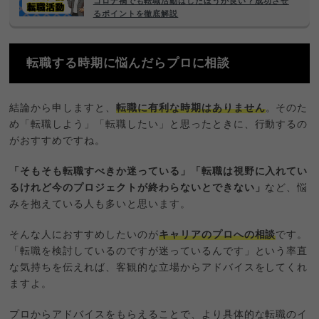
コロナ禍でも転職活動はしたほうが良い？成功させ
るポイントを徹底解説
転職する時期に悩んだらプロに相談
結論から申しますと、
転職に有利な時期はありません
。そのた
め「転職しよう」「転職したい」と思ったときに、行動するの
がおすすめですね。
「そもそも転職すべきか迷っている」「転職は視野に入れてい
るけれど今のプロジェクトが終わらないとできない」
など、悩
みを抱えている人も多いと思います。
そんな人におすすめしたいのが
キャリアのプロへの相談
です。
「転職を検討しているのですが迷っているんです」という率直
な気持ちを伝えれば、客観的な立場からアドバイスをしてくれ
ますよ。
プロからアドバイスをもらえることで、より具体的な転職のイ