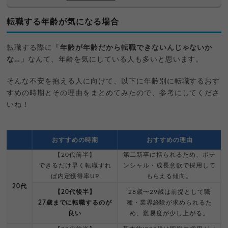
転職する年齢が気になる場合
転職する際に
「年齢が年齢だから転職できないんじゃないか
な…」
なんて、年齢を気にしている人も多いと思います。
そんな不安を抱える人に向けて、以下に年齢別に転職するおす
すめの時期とその理由をまとめてみたので、参考にしてくださ
いね！
おすすめの時期
おすすめの理由
【20代前半】
第二新卒に括られるため、ポテ
できるだけ早く転職すれ
ンシャル・成長意欲で採用して
ば内定獲得率UP
もらえる傾向。
20代
【20代後半】
28歳〜29歳は前提として職
27歳までに転職するのが
種・業界経験が求められるた
良い
め、難易度が少し上がる。