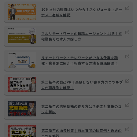
10月入社の転職はいつから？スケジュール・ボー
ナス・有給を解説
フルリモートワークの転職エージェント11選！在
宅勤務可な求人の探し方
リモートワーク・テレワークができる仕事を職
種・業界別に紹介！転職する方法も徹底解説！
第二新卒の自己PR｜失敗しない書き方のコツをプ
ロが職種別に解説！
第二新卒の志望動機の作り方は？例文と変換のコ
ツを解説
第二新卒の面接対策｜頻出質問の回答例と通過の
コツを解説