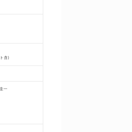
ト含)
 圭一