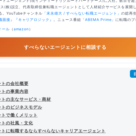
ートエージェント(現インディードリクルートパートナーズ)に入社。数百を
クシス(株)設立、代表取締役兼転職エージェントとして人材紹介サービスを展開
。YouTubeチャンネル
「末永雄大 / すべらない転職エージェント」
の総再生
職面接』
『キャリアロジック』
。ニュース番組
「ABEMA Prime」
に転職のプ
ィール
（
amazon
）
すべらないエージェントに相談する
ートの会社概要
ートの事業内容
ートの主なサービス・商材
ートのビジネスモデル
ートで働くメリット
ートの社風・文化
ートに転職するならすべらないキャリアエージェント