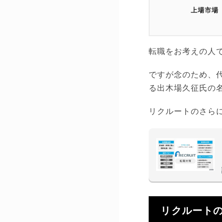
上場市場
転職をお考えの人
ですが念のため、
る出木場久征氏の
リクルートのさら
リクルート