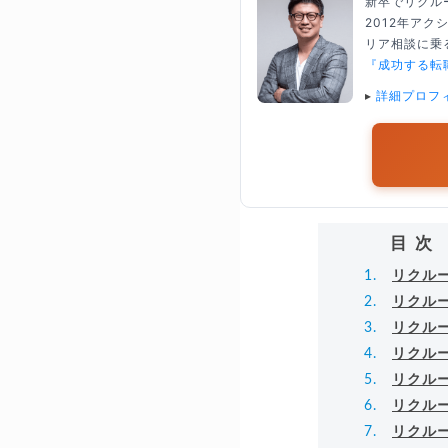
新卒でリクル
2012年ア
リア相談に乗る
『成功する転
▸
詳細プロフ
目次
リクル
リクル
リクル
リクル
リクル
リクル
リクル