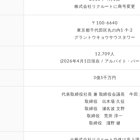
株式会社リクルートに商号変更
〒100-6640
東京都千代田区丸の内1-9-2
グラントウキョウサウスタワー
12,709人
(2026年4月1日現在 / アルバイト・パー
3億5千万円
代表取締役社長 兼 取締役会議長 牛田
取締役 出木場 久征
取締役 瀬名波 文野
取締役 荒井 淳一
取締役 淺野 健
※株式会社リクルート自体は非上場