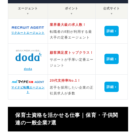
エージェント
ポイント
公式サイト
▼
▼
▼
業界最大級の求人数！
詳細
転職者の8割が利用する最
リクルートエージェント
大手の定番エージェント
顧客満足度トップクラス！
詳細
サポートが手厚い定番エー
ジェント
doda
20代支持率No.1！
詳細
若手を採用したい企業の正
マイナビ転職エージェン
ト
社員求人が多数
保育士資格を活かせる仕事｜保育・子供関
連の一般企業7選