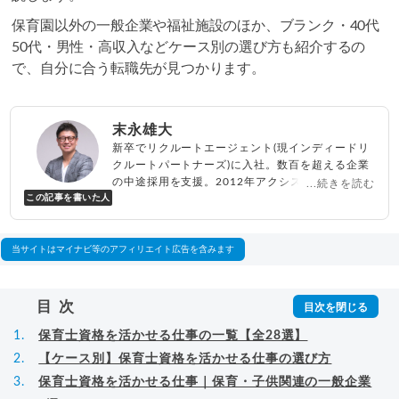
保育園以外の一般企業や福祉施設のほか、ブランク・40代
50代・男性・高収入などケース別の選び方も紹介するの
で、自分に合う転職先が見つかります。
末永雄大
新卒でリクルートエージェント(現インディードリ
クルートパートナーズ)に入社。数百を超える企業
の中途採用を支援。2012年アクシス(株)設立、代
...続きを読む
この記事を書いた人
表取締役兼転職エージェントとして人材紹介サー
ビスを展開しながら、年間数百人以上のキャリア
相談に乗る。Youtubeチャンネル「
末永雄大 / す
べらない転職エージェント
」の総再生回数は2,000
当サイトはマイナビ等のアフィリエイト広告を含みます
万回以上。著書「
成功する転職面接
」「
キャリア
ロジック
」
▸
詳細プロフィール
（
amazon
）
目次
保育士資格を活かせる仕事の一覧【全28選】
【ケース別】保育士資格を活かせる仕事の選び方
保育士資格を活かせる仕事｜保育・子供関連の一般企業