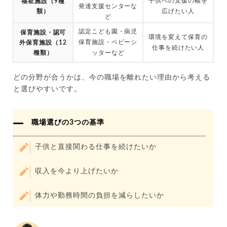
子供への支援の幅を
福祉施設（9種
発達支援センターな
類）
広げたい人
ど
認定こども園・病児
保育施設・認可
環境を変えて保育の
保育施設・ベビーシ
外保育施設（12
仕事を続けたい人
種類）
ッターなど
どの分野が合うかは、今の職場を離れたい理由から考える
と選びやすいです。
職場選びの3つの基準
子供と直接関わる仕事を続けたいか
収入を今より上げたいか
体力や勤務時間の負担を減らしたいか