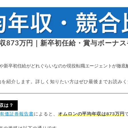
収873万円｜新卒初任給・賞与ボーナ
や新卒初任給がどれぐらいなのか現役転職エージェントが徹底
約を紹介します。詳しく知りたい方はぜひ最後までお読みく
収は？
有価証券報告書
によると、
オムロンの平均年収は873万円