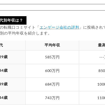
代別年収は？
時点の転職口コミサイト「
エンゲージ会社の評判
」に投稿され
齢別の平均年収を紹介します。
代
平均年収
最
29歳
585万円
--
34歳
600万円
85
39歳
684万円
10
44歳
743万円
11