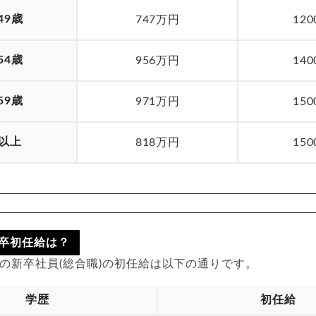
49歳
747万円
12
54歳
956万円
14
59歳
971万円
15
歳以上
818万円
15
卒初任給は？
入社の新卒社員(総合職)の初任給は以下の通りです。
学歴
初任給