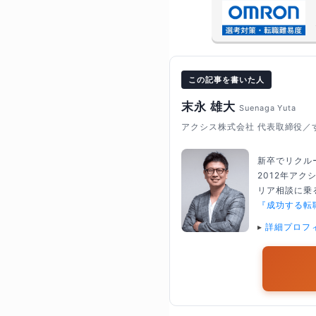
この記事を書いた人
末永 雄大
Suenaga Yuta
アクシス株式会社 代表取締役／
新卒でリクル
2012年ア
リア相談に乗る
『成功する転
▸
詳細プロフ