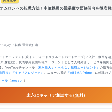
関連記事
オムロンへの転職方法！中途採用の難易度や面接傾向を徹底解
すべらない転職 運営責任者
ートエージェント(現インディードリクルートパートナーズ)に入社。数百を
クシス(株)設立、代表取締役兼転職エージェントとして人材紹介サービスを展開
。YouTubeチャンネル
「末永雄大 / すべらない転職エージェント」
の総再生
職面接』
『キャリアロジック』
。ニュース番組
「ABEMA Prime」
に転職のプ
ィール
（
amazon
）
末永にキャリア相談する(無料)