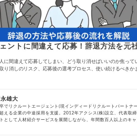
ェントに間違えて応募！辞退方法を元
人に間違えて応募してしまい、どう取り消せばいいのか焦って
取り消しのリスク、応募後の選考プロセス、使い続けるべきか
末永雄大
卒でリクルートエージェント(現インディードリクルートパートナー
超える企業の中途採用を支援。2012年アクシス(株)設立、代表取
トとして人材紹介サービスを展開しながら、年間数百人以上のキャ
outubeチャンネル「
末永雄大 / すべらない転職エージェント
」の総
回以上。著書「
成功する転職面接
」「
キャリアロジック
」