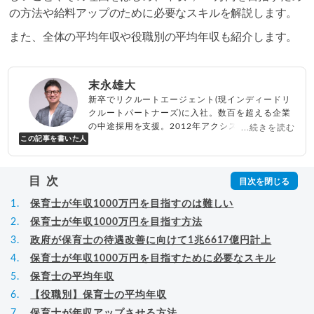
の方法や給料アップのために必要なスキルを解説します。
また、全体の平均年収や役職別の平均年収も紹介します。
末永雄大
新卒でリクルートエージェント(現インディードリ
クルートパートナーズ)に入社。数百を超える企業
の中途採用を支援。2012年アクシス(株)設立、代
...続きを読む
この記事を書いた人
表取締役兼転職エージェントとして人材紹介サー
ビスを展開しながら、年間数百人以上のキャリア
相談に乗る。Youtubeチャンネル「
末永雄大 / す
目次
べらない転職エージェント
」の総再生回数は2,000
万回以上。著書「
成功する転職面接
」「
キャリア
保育士が年収1000万円を目指すのは難しい
ロジック
」
▸
詳細プロフィール
（
amazon
）
保育士が年収1000万円を目指す方法
政府が保育士の待遇改善に向けて1兆6617億円計上
保育士が年収1000万円を目指すために必要なスキル
保育士の平均年収
【役職別】保育士の平均年収
保育士が年収アップさせる方法