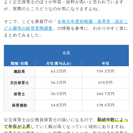
よく公立保育士のほうが年収・給料が高いと言われています
が、実際のところどうなのか気になりますよね。
そこで、こども家庭庁の「
令和元年度幼稚園・保育所・認定こ
ども園等の経営実態調査
」の情報を参考に、わかりやすく表に
まとめてみました。
公立
職種/役職
月収(賞与込み)
年収
63.2万円
759.5万円
施設長
56.1万円
674万円
主任保育士
30.3万円
363.7万円
保育士
14.8万円
178.4万円
保育補助
公立保育士は公務員保育士の扱いになるので、
勤続年数によっ
て年収が上昇
していく幅が高くなっていく傾向にありますね。