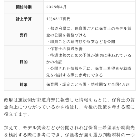
2025年4月
開始時期
1兆6617億円
計上予算
・都道府県に、保育園ごとに保育士のモデル賃
要件
金の公開を義務づける
・職員ごとの給与額や収支などを公開
・保育士の待遇改善
・待遇改善のための予算が適切に使われている
目的
かの検証
・公開された情報を元に、保育士希望者が就職
先を検討する際に参考にできる
保育園・認定こども園・幼稚園など全国4万超
対象
政府は施設側が都道府県に報告した情報をもとに、保育士の賃
金向上につながっているかを検証し、今後の政策を考える際に
役立てます。
加えて、モデル賃金などが公開されれば保育士希望者が就職先
を検討する際に参考にでき、保護者が園を選ぶ判断材料の一つ