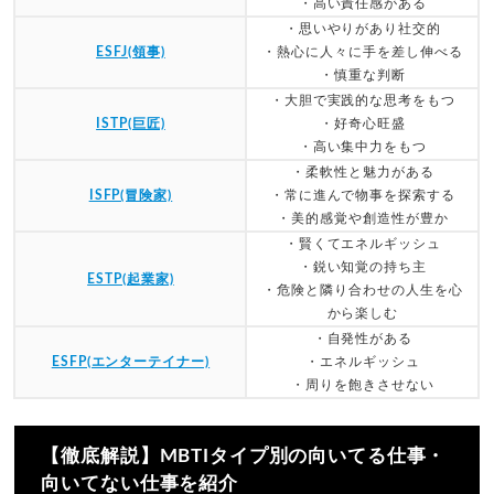
・高い責任感がある
・思いやりがあり社交的
ESFJ(領事)
・熱心に人々に手を差し伸べる
・慎重な判断
・大胆で実践的な思考をもつ
ISTP(巨匠)
・好奇心旺盛
・高い集中力をもつ
・柔軟性と魅力がある
ISFP(冒険家)
・常に進んで物事を探索する
・美的感覚や創造性が豊か
・賢くてエネルギッシュ
・鋭い知覚の持ち主
ESTP(起業家)
・危険と隣り合わせの人生を心
から楽しむ
・自発性がある
ESFP(エンターテイナー)
・エネルギッシュ
・周りを飽きさせない
【徹底解説】MBTIタイプ別の向いてる仕事・
向いてない仕事を紹介