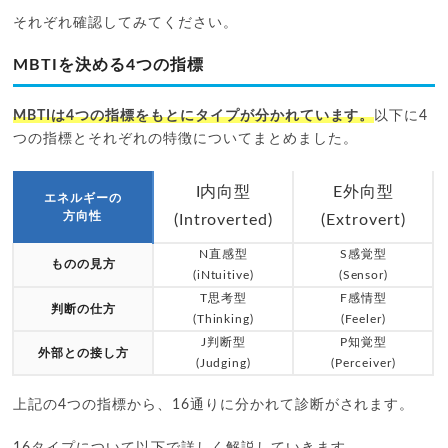
それぞれ確認してみてください。
MBTIを決める4つの指標
MBTIは4つの指標をもとにタイプが分かれています。
以下に4
つの指標とそれぞれの特徴についてまとめました。
I内向型
E外向型
エネルギーの
方向性
(Introverted)
(Extrovert)
N直感型
S感覚型
ものの見方
(iNtuitive)
(Sensor)
T思考型
F感情型
判断の仕方
(Thinking)
(Feeler)
J判断型
P知覚型
外部との接し方
(Judging)
(Perceiver)
上記の4つの指標から、16通りに分かれて診断がされます。
16タイプについて以下で詳しく解説していきます。