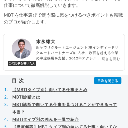
仕事について徹底解説していきます。
MBTIを仕事選びで使う際に気をつけるべきポイントも転職
のプロが紹介します。
末永雄大
新卒でリクルートエージェント(現インディードリ
クルートパートナーズ)に入社。数百を超える企業
の中途採用を支援。2012年アクシス(株)設立、代
...続きを読む
この記事を書いた人
表取締役兼転職エージェントとして人材紹介サー
ビスを展開しながら、年間数百人以上のキャリア
相談に乗る。Youtubeチャンネル「
末永雄大 / す
目次
べらない転職エージェント
」の総再生回数は2,000
万回以上。著書「
成功する転職面接
」「
キャリア
【MBTIタイプ別】向いてる仕事まとめ
ロジック
」
▸
詳細プロフィール
（
amazon
）
MBTI診断とは
MBTI診断で向いてる仕事を見つけることができるって
本当？
MBTIタイプ別の強みを一覧で紹介
【徹底解説】MBTIタイプ別の向いてる仕事・向いてな