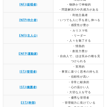
INFJ(提唱者)
・物静かで神秘的
・問題解決力や共感力がある
・利他主義者
INFP(仲介者)
・いつでも人に手を差し伸べる
・感受性が豊か
・カリスマ性
ENFJ(主人公)
・リーダー
・人々を魅了する
・情熱的
・創造力豊か
ENFP(運動家)
・自由人で、ほほ笑みの種を見
つけられる
・実用的
ISTJ(管理者)
・事実に基づく思考の持ち主
・信頼性が高い
・非常に献身的
ISFJ(擁護者)
・心の温かい人
・大切な人を守る
・優秀な管理者
ESTJ(幹部)
・管理能力に長けている