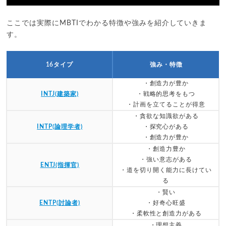
ここでは実際にMBTIでわかる特徴や強みを紹介していきま
す。
16タイプ
強み・特徴
・創造力が豊か
INTJ(建築家)
・戦略的思考をもつ
・計画を立てることが得意
・貪欲な知識欲がある
INTP(論理学者)
・探究心がある
・創造力が豊か
・創造力豊か
・強い意志がある
ENTJ(指揮官)
・道を切り開く能力に長けてい
る
・賢い
ENTP(討論者)
・好奇心旺盛
・柔軟性と創造力がある
・理想主義