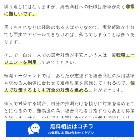
繰り返しにはなりますが、総合商社への転職は倍率が高く
非常
に難しいです。
周りもそれなりに経験のある人ばかりなので、実務経験が十分
でも面接でアピールできなければ、落ちてしまうことは多々あ
ります。
そこで、自分一人での選考対策が不安という人は一度
転職エー
ジェントを利用
してみてください。
転職エージェントでは、あなたが志望する総合商社の採用基準
や求める人物像に合わせて選考対策を実施してくれるので、
個
人で対策するよりも万全の対策を進める
ことができます。
個人で対策する場合、自分の推測だけを頼りに対策を進めるこ
とになるので、難易度の高い総合商社を目指すならあまり得策
とはいえません。少しでも内定に近づくには個人で挑むより、
エージェントを頼るほうが有効でしょう。
ただ、担当のキャリアアドバイザーによってサポートの質が異