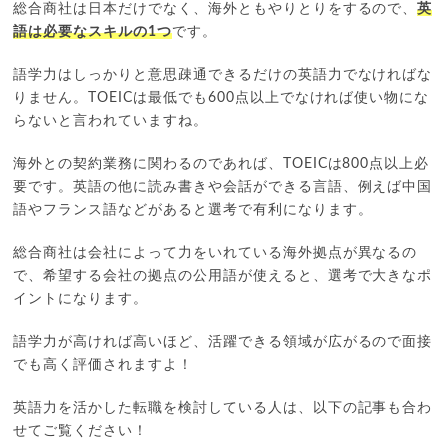
総合商社は日本だけでなく、海外ともやりとりをするので、
英
語は必要なスキルの1つ
です。
語学力はしっかりと意思疎通できるだけの英語力でなければな
りません。TOEICは最低でも600点以上でなければ使い物にな
らないと言われていますね。
海外との契約業務に関わるのであれば、TOEICは800点以上必
要です。英語の他に読み書きや会話ができる言語、例えば中国
語やフランス語などがあると選考で有利になります。
総合商社は会社によって力をいれている海外拠点が異なるの
で、希望する会社の拠点の公用語が使えると、選考で大きなポ
イントになります。
語学力が高ければ高いほど、活躍できる領域が広がるので面接
でも高く評価されますよ！
英語力を活かした転職を検討している人は、以下の記事も合わ
せてご覧ください！