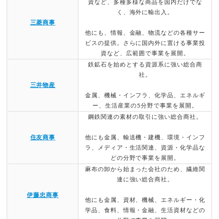
資など、多種多様な商品を国内だけでな
く、海外に輸出入。
三菱商事
他にも、情報、金融、物流などの各種サー
ビスの提供。さらに国内外に置ける事業投
資など、広範囲で事業を展開。
鉄鉱石を始めとする資源系に強い総合商
社。
三井物産
金属、機械・インフラ、化学品、エネルギ
ー、生活産業の5分野で事業を展開。
鋼鉄関連の素材の取引に強い総合商社。
住友商事
他にも金属、輸送機・建機、環境・インフ
ラ、メディア・生活関連、資源・化学品な
どの分野で事業を展開。
麻布の卸から始まった会社のため、繊維関
連に強い総合商社。
伊藤忠商事
他にも金属、資材、機械、エネルギー・化
学品、食料、情報・金融、生活資材などの