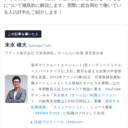
について徹底的に解説します。実際に総合商社で働いてい
る人の評判もご紹介します！
この記事を書いた人
末永 雄大
Suenaga Yuta
アクシス株式会社 代表取締役／すべらない転職 運営責任者
新卒でリクルートエージェント(現インディードリクル
ートパートナーズ)に入社。数百を超える企業の中途採
用を支援。2012年アクシス(株)設立、代表取締役兼転
職エージェントとして人材紹介サービスを展開しなが
ら、年間数百人以上のキャリア相談に乗る。YouTube
チャンネル
「末永雄大 / すべらない転職エージェン
ト」
の総再生回数は2,000万回以上。著書
『成功する
転職面接』
『キャリアロジック』
。ニュース番組
「ABEMA Prime」
に転職のプロとして出演。
▸
詳細プロフィール
（
amazon
）