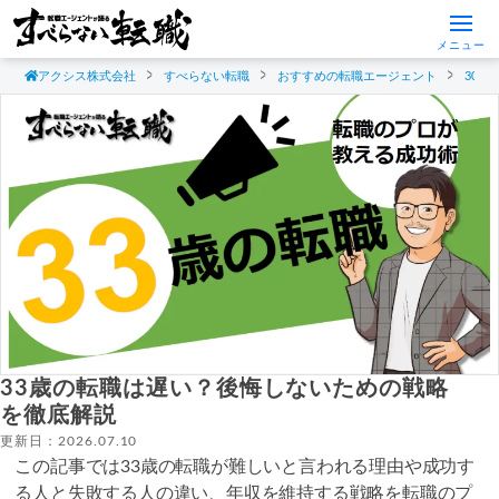
メニュー
アクシス株式会社
すべらない転職
おすすめの転職エージェント
30
33歳の転職は遅い？後悔しないための戦略
を徹底解説
更新日：2026.07.10
この記事では33歳の転職が難しいと言われる理由や成功す
る人と失敗する人の違い、年収を維持する戦略を転職のプ