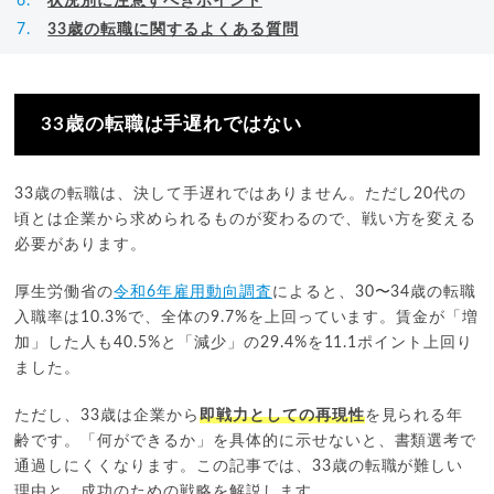
状況別に注意すべきポイント
33歳の転職に関するよくある質問
33歳の転職は手遅れではない
33歳の転職は、決して手遅れではありません。ただし20代の
頃とは企業から求められるものが変わるので、戦い方を変える
必要があります。
厚生労働省の
令和6年雇用動向調査
によると、30〜34歳の転職
入職率は10.3%で、全体の9.7%を上回っています。賃金が「増
加」した人も40.5%と「減少」の29.4%を11.1ポイント上回り
ました。
ただし、33歳は企業から
即戦力としての再現性
を見られる年
齢です。「何ができるか」を具体的に示せないと、書類選考で
通過しにくくなります。この記事では、33歳の転職が難しい
理由と、成功のための戦略を解説します。