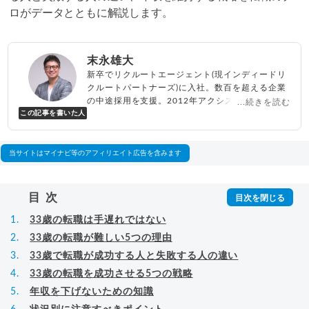
ロがデータとともに解説します。
末永雄大
新卒でリクルートエージェント(現インディードリ
クルートパートナーズ)に入社。数百を超える企業
の中途採用を支援。2012年アクシス(株)設立、代
...続きを読む
この記事を書いた人
表取締役兼転職エージェントとして人材紹介サー
ビスを展開しながら、年間数百人以上のキャリア
相談に乗る。Youtubeチャンネル「
末永雄大 / す
べらない転職エージェント
」の総再生回数は2,000
当サイトはマイナビ等のアフィリエイト広告を含みます
万回以上。著書「
成功する転職面接
」「
キャリア
ロジック
」
▸
詳細プロフィール
（
amazon
）
目次
33歳の転職は手遅れではない
33歳の転職が難しい5つの理由
33歳で転職が成功する人と失敗する人の違い
33歳の転職を成功させる5つの戦略
年収を下げないための知識