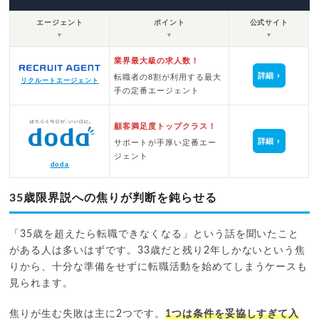
エージェント
ポイント
公式サイト
▼
▼
▼
業界最大級の求人数！
詳細
転職者の8割が利用する最大
リクルートエージェント
手の定番エージェント
顧客満足度トップクラス！
詳細
サポートが手厚い定番エー
ジェント
doda
35歳限界説への焦りが判断を鈍らせる
「35歳を超えたら転職できなくなる」という話を聞いたこと
がある人は多いはずです。33歳だと残り2年しかないという焦
りから、十分な準備をせずに転職活動を始めてしまうケースも
見られます。
焦りが生む失敗は主に2つです。
1つは条件を妥協しすぎて入